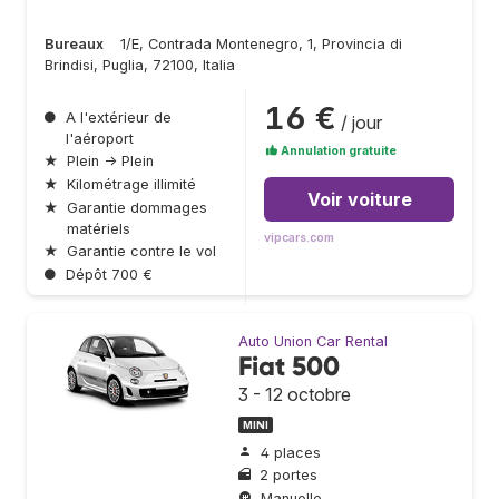
Bureaux
1/E, Contrada Montenegro, 1, Provincia di
Brindisi, Puglia, 72100, Italia
16 €
●
A l'extérieur de
/ jour
l'aéroport
Annulation gratuite
★
Plein → Plein
★
Kilométrage illimité
Voir voiture
★
Garantie dommages
matériels
vipcars.com
★
Garantie contre le vol
●
Dépôt 700 €
Auto Union Car Rental
Fiat 500
3 - 12 octobre
MINI
4 places
2 portes
Manuelle