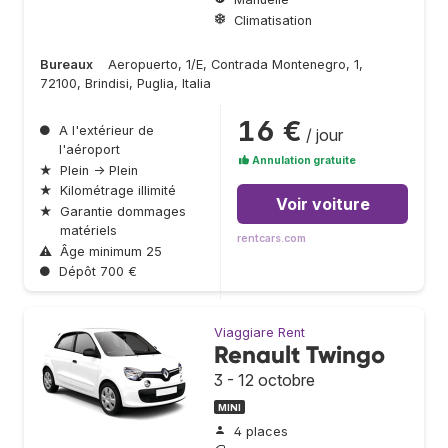
Climatisation
Bureaux
Aeropuerto, 1/E, Contrada Montenegro, 1,
72100, Brindisi, Puglia, Italia
16 €
●
A l'extérieur de
/ jour
l'aéroport
Annulation gratuite
★
Plein → Plein
★
Kilométrage illimité
Voir voiture
★
Garantie dommages
matériels
rentcars.com
⚠
Âge minimum 25
●
Dépôt 700 €
Viaggiare Rent
Renault Twingo
3 - 12 octobre
MINI
4 places