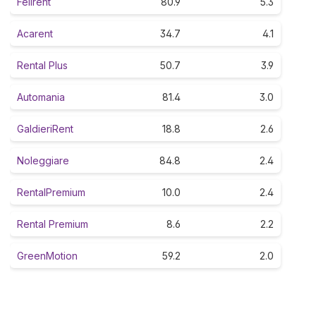
Felirent
80.9
5.3
Acarent
34.7
4.1
Rental Plus
50.7
3.9
Automania
81.4
3.0
GaldieriRent
18.8
2.6
Noleggiare
84.8
2.4
RentalPremium
10.0
2.4
Rental Premium
8.6
2.2
GreenMotion
59.2
2.0