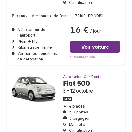
Climatisation
Bureaux
Aeropuerto de Bríndisi, 72100, BRINDISI
16 €
●
A l'extérieur de
/ jour
l'aéroport
★
Plein → Plein
Voir voiture
★
Kilométrage illimité
●
Vérifier les conditions
autoeurope.com
de dérogation
Auto Union Car Rental
Fiat 500
3 - 12 octobre
MINI
4 places
2-3 portes
3 bagages
Manuelle
Climatisation