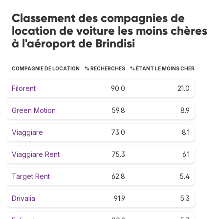
Classement des compagnies de
location de voiture les moins chères
à l'aéroport de Brindisi
COMPAGNIE DE LOCATION
% RECHERCHES
% ÉTANT LE MOINS CHER
Filorent
90.0
21.0
Green Motion
59.8
8.9
Viaggiare
73.0
8.1
Viaggiare Rent
75.3
6.1
Target Rent
62.8
5.4
Drivalia
91.9
5.3