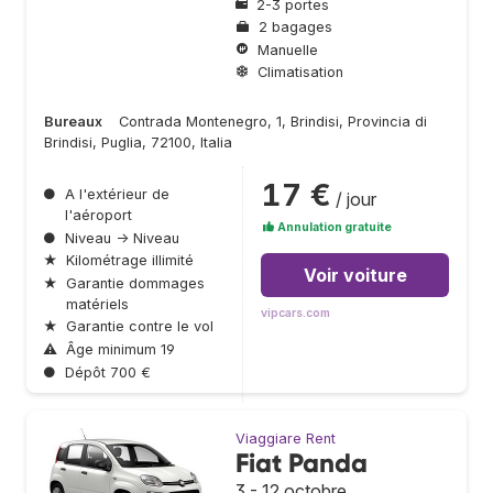
2-3 portes
2 bagages
Manuelle
Climatisation
Bureaux
Contrada Montenegro, 1, Brindisi, Provincia di
Brindisi, Puglia, 72100, Italia
17 €
●
A l'extérieur de
/ jour
l'aéroport
Annulation gratuite
●
Niveau → Niveau
★
Kilométrage illimité
Voir voiture
★
Garantie dommages
matériels
vipcars.com
★
Garantie contre le vol
⚠
Âge minimum 19
●
Dépôt 700 €
Viaggiare Rent
Fiat Panda
3 - 12 octobre