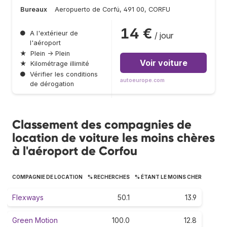
Bureaux
Aeropuerto de Corfú, 491 00, CORFU
14 €
●
A l'extérieur de
/ jour
l'aéroport
★
Plein → Plein
Voir voiture
★
Kilométrage illimité
●
Vérifier les conditions
autoeurope.com
de dérogation
Classement des compagnies de
location de voiture les moins chères
à l'aéroport de Corfou
COMPAGNIE DE LOCATION
% RECHERCHES
% ÉTANT LE MOINS CHER
Flexways
50.1
13.9
Green Motion
100.0
12.8