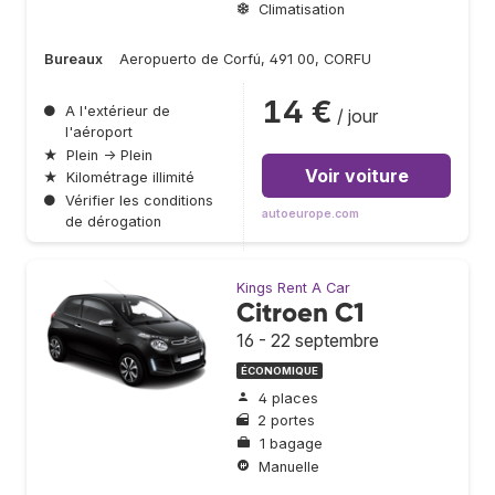
Climatisation
Bureaux
Aeropuerto de Corfú, 491 00, CORFU
14 €
●
A l'extérieur de
/ jour
l'aéroport
★
Plein → Plein
Voir voiture
★
Kilométrage illimité
●
Vérifier les conditions
autoeurope.com
de dérogation
Kings Rent A Car
Citroen C1
16 - 22 septembre
ÉCONOMIQUE
4 places
2 portes
1 bagage
Manuelle