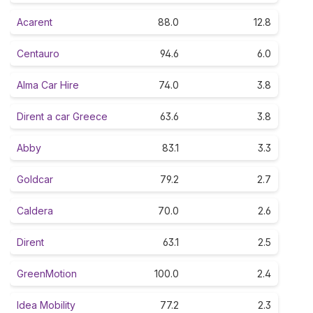
Acarent
88.0
12.8
Centauro
94.6
6.0
Alma Car Hire
74.0
3.8
Dirent a car Greece
63.6
3.8
Abby
83.1
3.3
Goldcar
79.2
2.7
Caldera
70.0
2.6
Dirent
63.1
2.5
GreenMotion
100.0
2.4
Idea Mobility
77.2
2.3