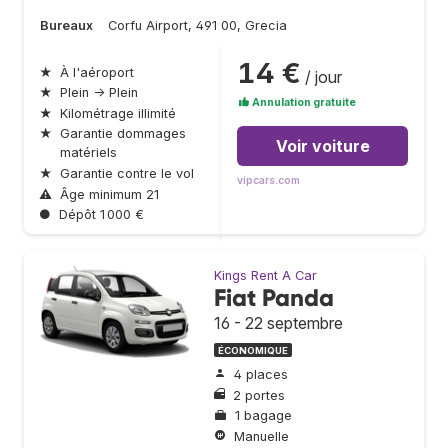
Bureaux
Corfu Airport, 491 00, Grecia
14 €
★
À l'aéroport
/ jour
★
Plein → Plein
Annulation gratuite
★
Kilométrage illimité
★
Garantie dommages
Voir voiture
matériels
★
Garantie contre le vol
vipcars.com
⚠
Âge minimum 21
●
Dépôt 1 000 €
Kings Rent A Car
Fiat Panda
16 - 22 septembre
ÉCONOMIQUE
4 places
2 portes
1 bagage
Manuelle