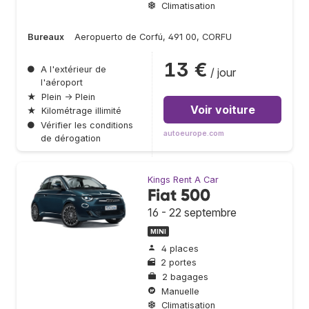
Climatisation
Bureaux
Aeropuerto de Corfú, 491 00, CORFU
13 €
●
A l'extérieur de
/ jour
l'aéroport
★
Plein → Plein
Voir voiture
★
Kilométrage illimité
●
Vérifier les conditions
autoeurope.com
de dérogation
Kings Rent A Car
Fiat 500
16 - 22 septembre
MINI
4 places
2 portes
2 bagages
Manuelle
Climatisation