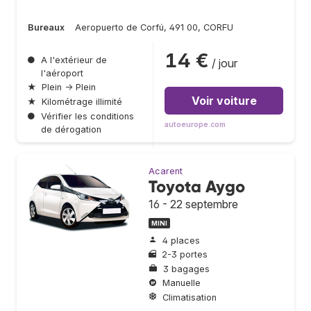
Bureaux
Aeropuerto de Corfú, 491 00, CORFU
14 €
●
A l'extérieur de
/ jour
l'aéroport
★
Plein → Plein
Voir voiture
★
Kilométrage illimité
●
Vérifier les conditions
autoeurope.com
de dérogation
Acarent
Toyota Aygo
16 - 22 septembre
MINI
4 places
2-3 portes
3 bagages
Manuelle
Climatisation