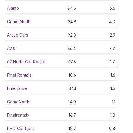
Alamo
84.5
6.6
Come North
24.9
4.0
Arctic Cars
92.0
2.9
Avis
86.4
2.7
62 North Car Rental
67.8
1.7
Final Rentals
10.6
1.6
Enterprise
84.1
1.5
ComeNorth
14.0
1.1
Finalrentals
16.7
1.0
PHD Car Rent
12.7
0.8