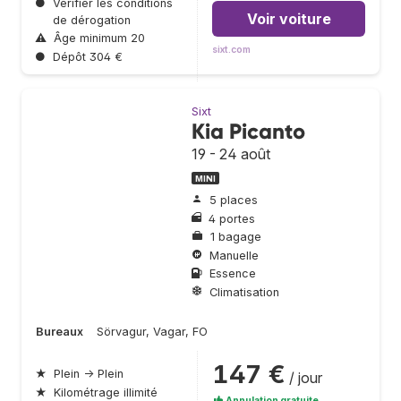
●
Vérifier les conditions
Voir voiture
de dérogation
⚠
Âge minimum 20
sixt.com
●
Dépôt 304 €
Sixt
Kia Picanto
19 - 24 août
MINI
5 places
4 portes
1 bagage
Manuelle
Essence
Climatisation
Bureaux
Sörvagur, Vagar, FO
147 €
★
Plein → Plein
/ jour
★
Kilométrage illimité
Annulation gratuite