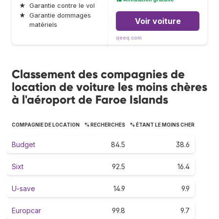
★
Garantie contre le vol
★
Garantie dommages
Voir voiture
matériels
qeeq.com
Classement des compagnies de
location de voiture les moins chères
à l'aéroport de Faroe Islands
COMPAGNIE DE LOCATION
% RECHERCHES
% ÉTANT LE MOINS CHER
Budget
84.5
38.6
Sixt
92.5
16.4
U-save
14.9
9.9
Europcar
99.8
9.7