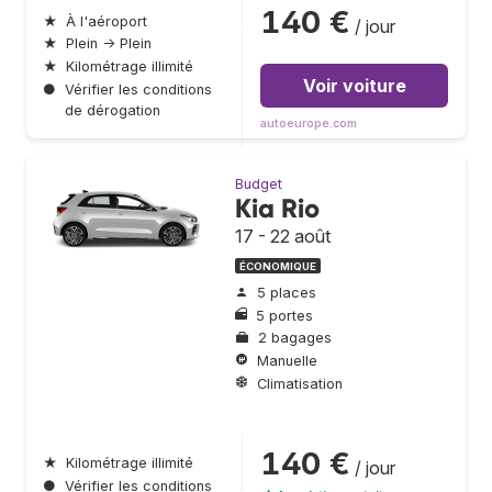
140 €
★
À l'aéroport
/ jour
★
Plein → Plein
★
Kilométrage illimité
Voir voiture
●
Vérifier les conditions
de dérogation
autoeurope.com
Budget
Kia Rio
17 - 22 août
ÉCONOMIQUE
5 places
5 portes
2 bagages
Manuelle
Climatisation
140 €
★
Kilométrage illimité
/ jour
●
Vérifier les conditions