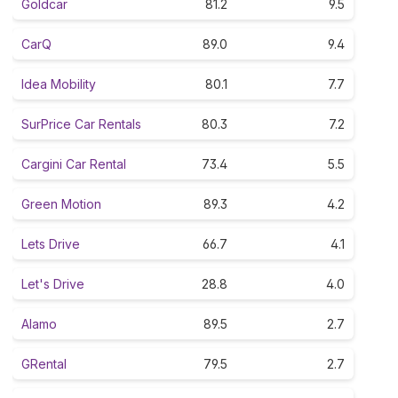
Goldcar
81.2
9.5
CarQ
89.0
9.4
Idea Mobility
80.1
7.7
SurPrice Car Rentals
80.3
7.2
Cargini Car Rental
73.4
5.5
Green Motion
89.3
4.2
Lets Drive
66.7
4.1
Let's Drive
28.8
4.0
Alamo
89.5
2.7
GRental
79.5
2.7