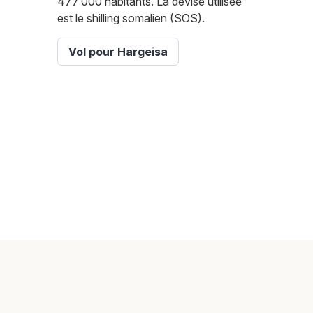
477 000 habitants. La devise utilisée
est le shilling somalien (SOS).
Vol pour Hargeisa