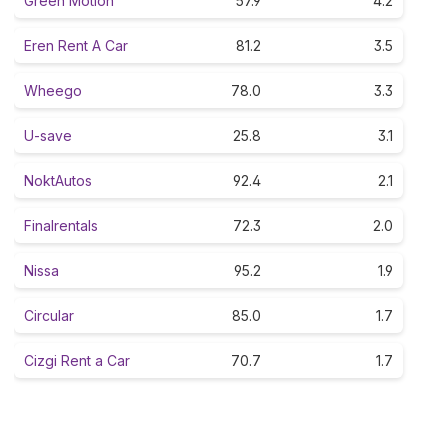
Green Motion
57.9
4.2
Eren Rent A Car
81.2
3.5
Wheego
78.0
3.3
U-save
25.8
3.1
NoktAutos
92.4
2.1
Finalrentals
72.3
2.0
Nissa
95.2
1.9
Circular
85.0
1.7
Cizgi Rent a Car
70.7
1.7