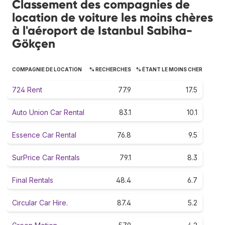
Classement des compagnies de
location de voiture les moins chères
à l'aéroport de Istanbul Sabiha-
Gökçen
COMPAGNIE DE LOCATION
% RECHERCHES
% ÉTANT LE MOINS CHER
724 Rent
77.9
17.5
Auto Union Car Rental
83.1
10.1
Essence Car Rental
76.8
9.5
SurPrice Car Rentals
79.1
8.3
Final Rentals
48.4
6.7
Circular Car Hire.
87.4
5.2