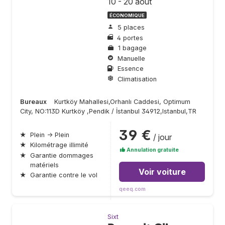
10 - 20 août
ÉCONOMIQUE
5 places
4 portes
1 bagage
Manuelle
Essence
Climatisation
Bureaux
Kurtköy Mahallesi,Orhanlı Caddesi, Optimum
City, NO:113D Kurtköy ,Pendik / İstanbul 34912,Istanbul,TR
39 €
★
Plein → Plein
/ jour
★
Kilométrage illimité
Annulation gratuite
★
Garantie dommages
matériels
Voir voiture
★
Garantie contre le vol
qeeq.com
Sixt