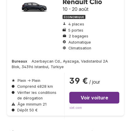
Renault Clio
10 - 20 août
ÉCONOMIQUE
4 places
5 portes
2 bagages
Automatique
Climatisation
Bureaux
Azerbaycan Cd., Ayazaga, Vadistanbul 2A
Blok, 34396 Istanbul, Türkiye
39 €
★
Plein → Plein
/ jour
●
Comprend 4828 km
●
Vérifier les conditions
Voir voiture
de dérogation
⚠
Âge minimum 21
sixt.com
●
Dépôt 50 €