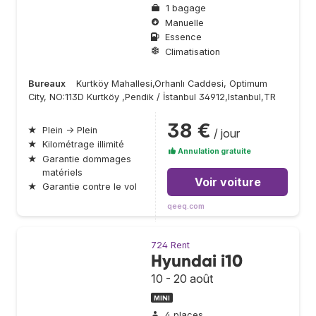
1 bagage
Manuelle
Essence
Climatisation
Bureaux
Kurtköy Mahallesi,Orhanlı Caddesi, Optimum
City, NO:113D Kurtköy ,Pendik / İstanbul 34912,Istanbul,TR
38 €
★
Plein → Plein
/ jour
★
Kilométrage illimité
Annulation gratuite
★
Garantie dommages
matériels
Voir voiture
★
Garantie contre le vol
qeeq.com
724 Rent
Hyundai i10
10 - 20 août
MINI
4 places