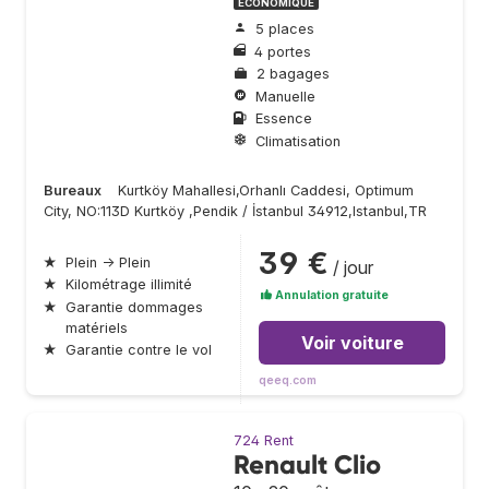
ÉCONOMIQUE
5 places
4 portes
2 bagages
Manuelle
Essence
Climatisation
Bureaux
Kurtköy Mahallesi,Orhanlı Caddesi, Optimum
City, NO:113D Kurtköy ,Pendik / İstanbul 34912,Istanbul,TR
39 €
★
Plein → Plein
/ jour
★
Kilométrage illimité
Annulation gratuite
★
Garantie dommages
matériels
Voir voiture
★
Garantie contre le vol
qeeq.com
724 Rent
Renault Clio