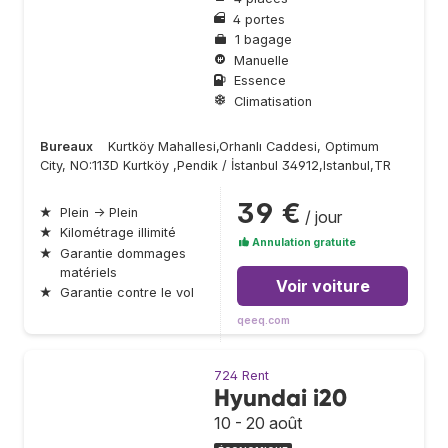
4 portes
1 bagage
Manuelle
Essence
Climatisation
Bureaux
Kurtköy Mahallesi,Orhanlı Caddesi, Optimum
City, NO:113D Kurtköy ,Pendik / İstanbul 34912,Istanbul,TR
39 €
★
Plein → Plein
/ jour
★
Kilométrage illimité
Annulation gratuite
★
Garantie dommages
matériels
Voir voiture
★
Garantie contre le vol
qeeq.com
724 Rent
Hyundai i20
10 - 20 août