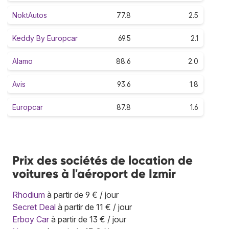
NoktAutos
77.8
2.5
Keddy By Europcar
69.5
2.1
Alamo
88.6
2.0
Avis
93.6
1.8
Europcar
87.8
1.6
Prix des sociétés de location de
voitures à l'aéroport de Izmir
Rhodium
à partir de 9 € / jour
Secret Deal
à partir de 11 € / jour
Erboy Car
à partir de 13 € / jour