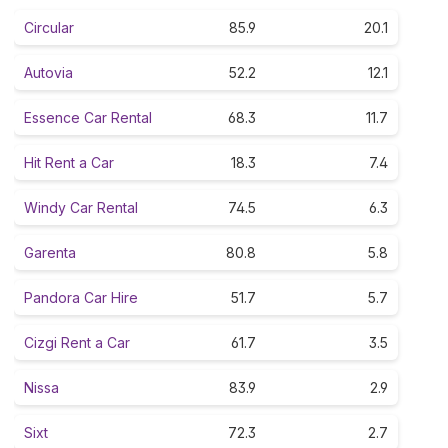
Circular
85.9
20.1
Autovia
52.2
12.1
Essence Car Rental
68.3
11.7
Hit Rent a Car
18.3
7.4
Windy Car Rental
74.5
6.3
Garenta
80.8
5.8
Pandora Car Hire
51.7
5.7
Cizgi Rent a Car
61.7
3.5
Nissa
83.9
2.9
Sixt
72.3
2.7