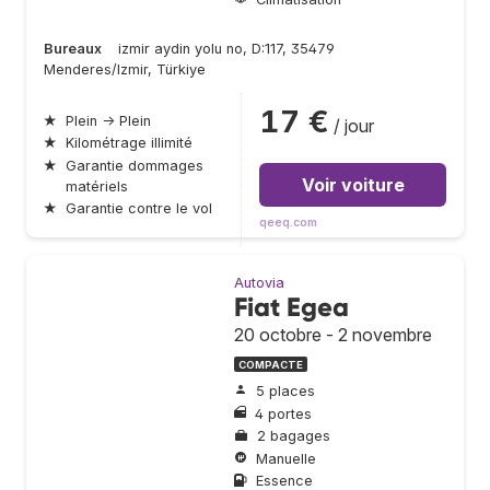
Bureaux
izmir aydin yolu no, D:117, 35479
Menderes/Izmir, Türkiye
17 €
★
Plein → Plein
/ jour
★
Kilométrage illimité
★
Garantie dommages
Voir voiture
matériels
★
Garantie contre le vol
qeeq.com
Autovia
Fiat Egea
20 octobre - 2 novembre
COMPACTE
5 places
4 portes
2 bagages
Manuelle
Essence