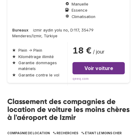
Manuelle
Essence
Climatisation
Bureaux
izmir aydin yolu no, D:117, 35479
Menderes/Izmir, Türkiye
18 €
★
Plein → Plein
/ jour
★
Kilométrage illimité
★
Garantie dommages
Voir voiture
matériels
★
Garantie contre le vol
qeeq.com
Classement des compagnies de
location de voiture les moins chères
à l'aéroport de Izmir
COMPAGNIE DE LOCATION
% RECHERCHES
% ÉTANT LE MOINS CHER