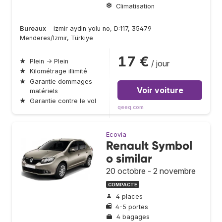
Climatisation
Bureaux
izmir aydin yolu no, D:117, 35479
Menderes/Izmir, Türkiye
17 €
★
Plein → Plein
/ jour
★
Kilométrage illimité
★
Garantie dommages
Voir voiture
matériels
★
Garantie contre le vol
qeeq.com
Ecovia
Renault Symbol
o similar
20 octobre - 2 novembre
COMPACTE
4 places
4-5 portes
4 bagages