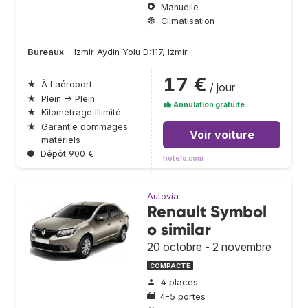
Manuelle
Climatisation
Bureaux
Izmir Aydin Yolu D:117, Izmir
17 €
★
À l'aéroport
/ jour
★
Plein → Plein
Annulation gratuite
★
Kilométrage illimité
★
Garantie dommages
Voir voiture
matériels
●
Dépôt 900 €
hotels.com
Autovia
Renault Symbol
o similar
20 octobre - 2 novembre
COMPACTE
4 places
4-5 portes