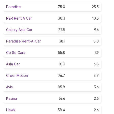
Paradise
75.0
25.5
R&R Rent A Car
30.3
10.5
Galaxy Asia Car
27.8
9.6
Paradise Rent-A-Car
38.1
8.0
Go So Cars
55.8
7.9
Asia Car
81.3
6.8
GreenMotion
76.7
3.7
Avis
85.8
3.6
Kasina
69.6
2.6
Hawk
58.4
2.6