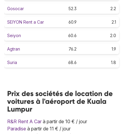
Gosocar
52.3
2.2
SEIYON Rent a Car
60.9
2.1
Seiyon
60.6
2.0
Agtran
76.2
1.9
Suria
68.6
1.8
Prix des sociétés de location de
voitures à l'aéroport de Kuala
Lumpur
R&R Rent A Car
à partir de 10 € / jour
Paradise
à partir de 11 € / jour