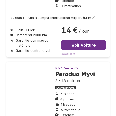
Essence
Climatisation
Bureaux
Kuala Lumpur International Airport (KLIA 2)
14 €
★
Plein → Plein
/ jour
●
Comprend 2000 km
★
Garantie dommages
Voir voiture
matériels
★
Garantie contre le vol
qeeq.com
R&R Rent A Car
Perodua Myvi
6 - 16 octobre
ÉCONOMIQUE
5 places
4 portes
1 bagage
Automatique
Essence