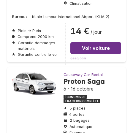
Climatisation
Bureaux
Kuala Lumpur International Airport (KLIA 2)
14 €
★
Plein → Plein
/ jour
●
Comprend 2000 km
★
Garantie dommages
Voir voiture
matériels
★
Garantie contre le vol
qeeq.com
Causeway Car Rental
Proton Saga
6 - 16 octobre
ÉCONOMIQUE
TRACTION COMPLÈTE
5 places
4 portes
2 bagages
Automatique
Essence