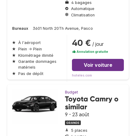
4 bagages
Automatique
Climatisation
Bureaux
3601 North 20Th Avenue, Pasco
40 €
★
À l'aéroport
/ jour
★
Plein → Plein
Annulation gratuite
★
Kilométrage illimité
★
Garantie dommages
Voir voiture
matériels
★
Pas de dépôt
hoteles.com
Budget
Toyota Camry o
similar
9 - 23 août
GRANDE
5 places