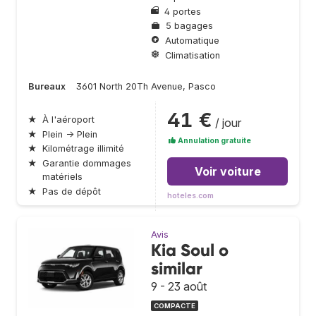
4 portes
5 bagages
Automatique
Climatisation
Bureaux
3601 North 20Th Avenue, Pasco
41 €
★
À l'aéroport
/ jour
★
Plein → Plein
Annulation gratuite
★
Kilométrage illimité
★
Garantie dommages
Voir voiture
matériels
★
Pas de dépôt
hoteles.com
Avis
Kia Soul o
similar
9 - 23 août
COMPACTE