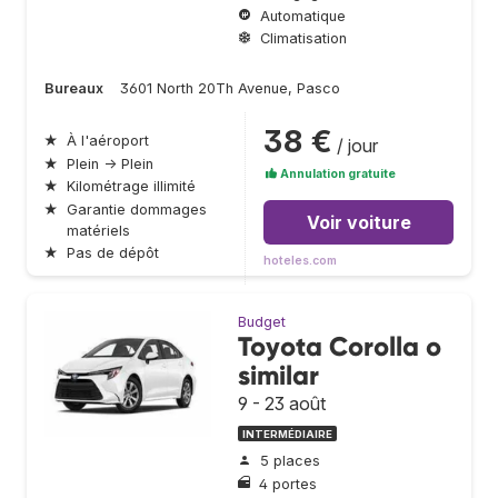
Automatique
Climatisation
Bureaux
3601 North 20Th Avenue, Pasco
38 €
★
À l'aéroport
/ jour
★
Plein → Plein
Annulation gratuite
★
Kilométrage illimité
★
Garantie dommages
Voir voiture
matériels
★
Pas de dépôt
hoteles.com
Budget
Toyota Corolla o
similar
9 - 23 août
INTERMÉDIAIRE
5 places
4 portes