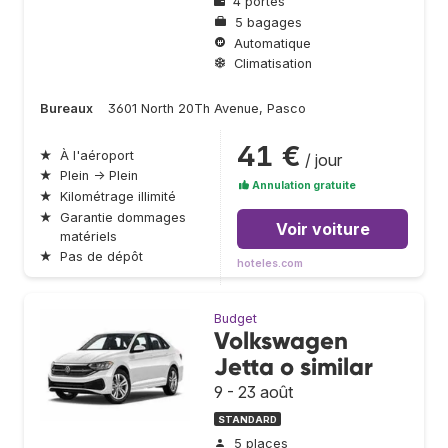
4 portes
5 bagages
Automatique
Climatisation
Bureaux
3601 North 20Th Avenue, Pasco
41 €
★
À l'aéroport
/ jour
★
Plein → Plein
Annulation gratuite
★
Kilométrage illimité
★
Garantie dommages
Voir voiture
matériels
★
Pas de dépôt
hoteles.com
Budget
Volkswagen
Jetta o similar
9 - 23 août
STANDARD
5 places