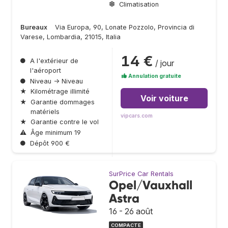
Climatisation
Bureaux
Via Europa, 90, Lonate Pozzolo, Provincia di
Varese, Lombardia, 21015, Italia
14 €
●
A l'extérieur de
/ jour
l'aéroport
Annulation gratuite
●
Niveau → Niveau
★
Kilométrage illimité
Voir voiture
★
Garantie dommages
matériels
vipcars.com
★
Garantie contre le vol
⚠
Âge minimum 19
●
Dépôt 900 €
SurPrice Car Rentals
Opel/Vauxhall
Astra
16 - 26 août
COMPACTE