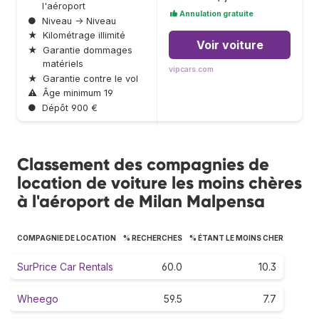
l'aéroport
Annulation gratuite
●
Niveau → Niveau
★
Kilométrage illimité
Voir voiture
★
Garantie dommages
matériels
vipcars.com
★
Garantie contre le vol
⚠
Âge minimum 19
●
Dépôt 900 €
Classement des compagnies de
location de voiture les moins chères
à l'aéroport de Milan Malpensa
COMPAGNIE DE LOCATION
% RECHERCHES
% ÉTANT LE MOINS CHER
SurPrice Car Rentals
60.0
10.3
Wheego
59.5
7.7