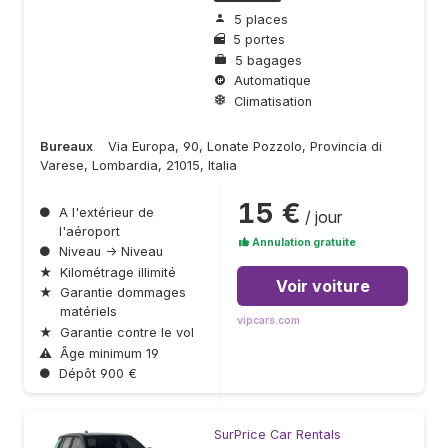
5 places
5 portes
5 bagages
Automatique
Climatisation
Bureaux
Via Europa, 90, Lonate Pozzolo, Provincia di
Varese, Lombardia, 21015, Italia
15 €
●
A l'extérieur de
/ jour
l'aéroport
Annulation gratuite
●
Niveau → Niveau
★
Kilométrage illimité
Voir voiture
★
Garantie dommages
matériels
vipcars.com
★
Garantie contre le vol
⚠
Âge minimum 19
●
Dépôt 900 €
SurPrice Car Rentals