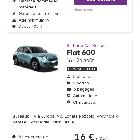
★
Garantie dommages
matériels
vipcars.com
★
Garantie contre le vol
⚠
Âge minimum 19
●
Dépôt 900 €
SurPrice Car Rentals
Fiat 600
16 - 26 août
COMPACTE ÉLITE
5 places
5 portes
6 bagages
Automatique
Climatisation
Bureaux
Via Europa, 90, Lonate Pozzolo, Provincia di
Varese, Lombardia, 21015, Italia
16 €
●
A l'extérieur de
/ jour