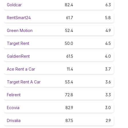
Goldcar
82.4
6.3
RentSmart24
61.7
5.8
Green Motion
52.4
4.9
Target Rent
50.0
4.5
GaldieriRent
61.5
4.0
Ace Rent a Car
11.4
3.7
Target Rent A Car
53.4
3.6
Felirent
72.8
3.3
Ecovia
82.9
3.0
Drivalia
87.5
2.9