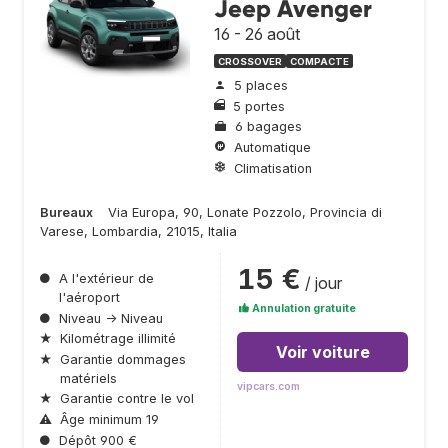
Jeep Avenger
16 - 26 août
CROSSOVER
COMPACTE
5 places
5 portes
6 bagages
Automatique
Climatisation
Bureaux
Via Europa, 90, Lonate Pozzolo, Provincia di
Varese, Lombardia, 21015, Italia
15 €
●
A l'extérieur de
/ jour
l'aéroport
Annulation gratuite
●
Niveau → Niveau
★
Kilométrage illimité
Voir voiture
★
Garantie dommages
matériels
vipcars.com
★
Garantie contre le vol
⚠
Âge minimum 19
●
Dépôt 900 €