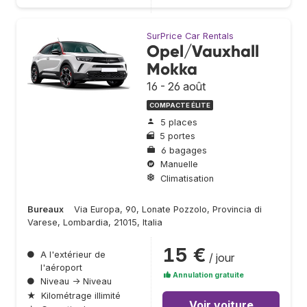
SurPrice Car Rentals
Opel/Vauxhall
Mokka
16 - 26 août
COMPACTE ÉLITE
5 places
5 portes
6 bagages
Manuelle
Climatisation
Bureaux
Via Europa, 90, Lonate Pozzolo, Provincia di
Varese, Lombardia, 21015, Italia
15 €
●
A l'extérieur de
/ jour
l'aéroport
Annulation gratuite
●
Niveau → Niveau
★
Kilométrage illimité
Voir voiture