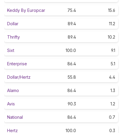
Keddy By Europcar
75.4
15.6
Dollar
89.4
11.2
Thrifty
89.4
10.2
Sixt
100.0
9.1
Enterprise
86.4
5.1
Dollar/Hertz
55.8
4.4
Alamo
86.4
1.3
Avis
90.3
1.2
National
86.4
0.7
Hertz
100.0
0.3