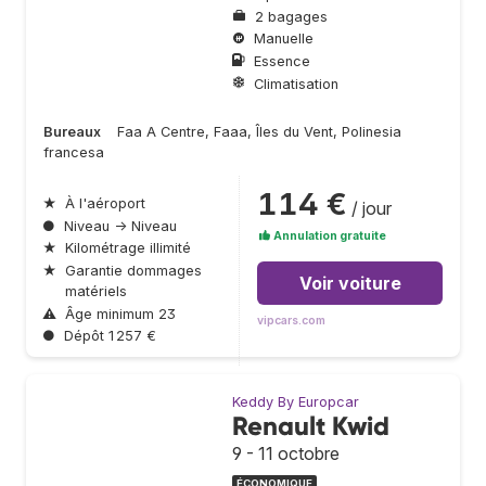
2 bagages
Manuelle
Essence
Climatisation
Bureaux
Faa A Centre, Faaa, Îles du Vent, Polinesia
francesa
114 €
★
À l'aéroport
/ jour
●
Niveau → Niveau
Annulation gratuite
★
Kilométrage illimité
★
Garantie dommages
Voir voiture
matériels
⚠
Âge minimum 23
vipcars.com
●
Dépôt 1 257 €
Keddy By Europcar
Renault Kwid
9 - 11 octobre
ÉCONOMIQUE