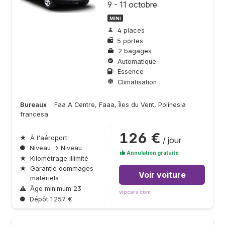
9 - 11 octobre
MINI
4 places
5 portes
2 bagages
Automatique
Essence
Climatisation
Bureaux
Faa A Centre, Faaa, Îles du Vent, Polinesia
francesa
126 €
★
À l'aéroport
/ jour
●
Niveau → Niveau
Annulation gratuite
★
Kilométrage illimité
★
Garantie dommages
Voir voiture
matériels
⚠
Âge minimum 23
vipcars.com
●
Dépôt 1 257 €