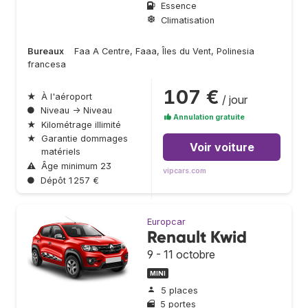
Essence
Climatisation
Bureaux
Faa A Centre, Faaa, Îles du Vent, Polinesia
francesa
107 €
★
À l'aéroport
/ jour
●
Niveau → Niveau
Annulation gratuite
★
Kilométrage illimité
★
Garantie dommages
Voir voiture
matériels
⚠
Âge minimum 23
vipcars.com
●
Dépôt 1 257 €
Europcar
Renault Kwid
9 - 11 octobre
MINI
5 places
5 portes