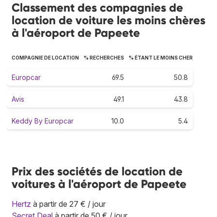
Classement des compagnies de
location de voiture les moins chères
à l'aéroport de Papeete
COMPAGNIE DE LOCATION
% RECHERCHES
% ÉTANT LE MOINS CHER
Europcar
69.5
50.8
Avis
49.1
43.8
Keddy By Europcar
10.0
5.4
Prix des sociétés de location de
voitures à l'aéroport de Papeete
Hertz
à partir de 27 € / jour
Secret Deal
à partir de 50 € / jour