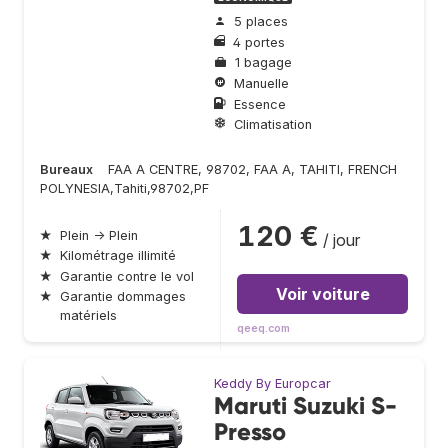
5 places
4 portes
1 bagage
Manuelle
Essence
Climatisation
Bureaux
FAA A CENTRE, 98702, FAA A, TAHITI, FRENCH
POLYNESIA,Tahiti,98702,PF
120 €
★
Plein → Plein
/ jour
★
Kilométrage illimité
★
Garantie contre le vol
Voir voiture
★
Garantie dommages
matériels
qeeq.com
Keddy By Europcar
Maruti Suzuki S-
Presso