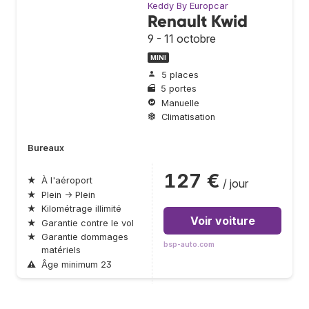
Keddy By Europcar
Renault Kwid
9 - 11 octobre
MINI
5 places
5 portes
Manuelle
Climatisation
Bureaux
127 €
★
À l'aéroport
/ jour
★
Plein → Plein
★
Kilométrage illimité
Voir voiture
★
Garantie contre le vol
★
Garantie dommages
bsp-auto.com
matériels
⚠
Âge minimum 23