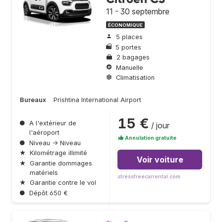
11 - 30 septembre
ÉCONOMIQUE
5 places
5 portes
2 bagages
Manuelle
Climatisation
Bureaux
Prishtina International Airport
15 €
●
A l'extérieur de
/ jour
l'aéroport
Annulation gratuite
●
Niveau → Niveau
★
Kilométrage illimité
Voir voiture
★
Garantie dommages
matériels
stressfreecarrental.com
★
Garantie contre le vol
●
Dépôt 650 €