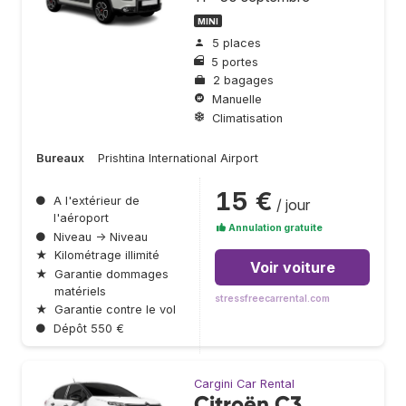
MINI
5 places
5 portes
2 bagages
Manuelle
Climatisation
Bureaux
Prishtina International Airport
15 €
●
A l'extérieur de
/ jour
l'aéroport
Annulation gratuite
●
Niveau → Niveau
★
Kilométrage illimité
Voir voiture
★
Garantie dommages
matériels
stressfreecarrental.com
★
Garantie contre le vol
●
Dépôt 550 €
Cargini Car Rental
Citroën C3