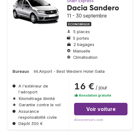
Sharr Express
Dacia Sandero
11 - 30 septembre
ÉCONOMIQUE
5 places
5 portes
2 bagages
Manuelle
Climatisation
Bureaux
Int.Airport - Best Western Hotel Galla
16 €
●
A l'extérieur de
/ jour
l'aéroport
Annulation gratuite
★
Kilométrage illimité
★
Garantie contre le vol
Voir voiture
●
Assurance
responsabilité civile
discovercars.com
●
Dépôt 300 €