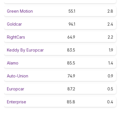
Green Motion
55.1
2.8
Goldcar
94.1
2.4
RightCars
64.9
2.2
Keddy By Europcar
83.5
1.9
Alamo
85.5
1.4
Auto-Union
74.9
0.9
Europcar
87.2
0.5
Enterprise
85.8
0.4