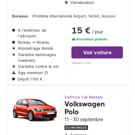
Climatisation
Bureaux
Prishtina International Airport, 14060, Kosovo
15 €
●
A l'extérieur de
/ jour
l'aéroport
Annulation gratuite
●
Niveau → Niveau
★
Kilométrage illimité
Voir voiture
★
Garantie dommages
matériels
vipcars.com
★
Garantie contre le vol
⚠
Âge minimum 21
●
Dépôt 1 100 €
SurPrice Car Rentals
Volkswagen
Polo
11 - 30 septembre
ÉCONOMIQUE