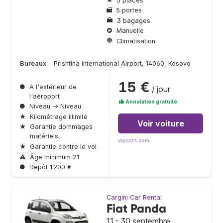
5 places
5 portes
3 bagages
Manuelle
Climatisation
Bureaux
Prishtina International Airport, 14060, Kosovo
15 €
●
A l'extérieur de
/ jour
l'aéroport
Annulation gratuite
●
Niveau → Niveau
★
Kilométrage illimité
Voir voiture
★
Garantie dommages
matériels
vipcars.com
★
Garantie contre le vol
⚠
Âge minimum 21
●
Dépôt 1 200 €
Cargini Car Rental
Fiat Panda
11 - 30 septembre