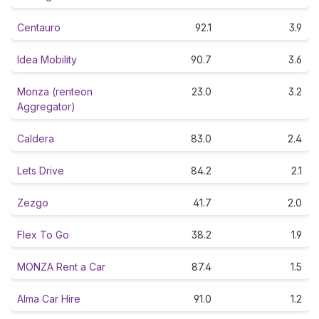
Centauro
92.1
3.9
Idea Mobility
90.7
3.6
Monza (renteon
23.0
3.2
Aggregator)
Caldera
83.0
2.4
Lets Drive
84.2
2.1
Zezgo
41.7
2.0
Flex To Go
38.2
1.9
MONZA Rent a Car
87.4
1.5
Alma Car Hire
91.0
1.2