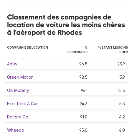
Classement des compagnies de
location de voiture les moins chères
à l'aéroport de Rhodes
COMPAGNIE DE LOCATION
%
% ÉTANT LE MOINS
RECHERCHES
CHER
Abby
96.8
23.9
Green Motion
98.5
15.9
OK Mobility
94.1
15.3
Exer Rent A Car
94.3
5.3
Record Go
91.0
4.2
Wheego
95.0
4.0