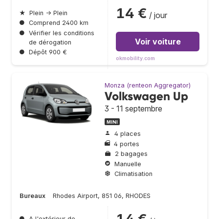
14 €
★
Plein → Plein
/ jour
●
Comprend 2400 km
●
Vérifier les conditions
Voir voiture
de dérogation
●
Dépôt 900 €
okmobility.com
Monza (renteon Aggregator)
Volkswagen Up
3 - 11 septembre
MINI
4 places
4 portes
2 bagages
Manuelle
Climatisation
Bureaux
Rhodes Airport, 851 06, RHODES
14 €
●
A l'extérieur de