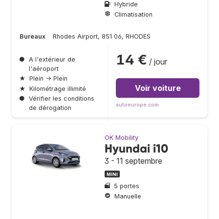
Hybride
Climatisation
Bureaux
Rhodes Airport, 851 06, RHODES
14 €
●
A l'extérieur de
/ jour
l'aéroport
★
Plein → Plein
Voir voiture
★
Kilométrage illimité
●
Vérifier les conditions
autoeurope.com
de dérogation
OK Mobility
Hyundai i10
3 - 11 septembre
MINI
5 portes
Manuelle