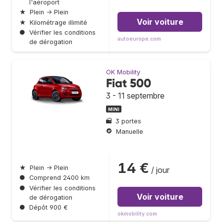
l'aéroport
★
Plein → Plein
Voir voiture
★
Kilométrage illimité
●
Vérifier les conditions
autoeurope.com
de dérogation
OK Mobility
Fiat 500
3 - 11 septembre
MINI
3 portes
Manuelle
14 €
★
Plein → Plein
/ jour
●
Comprend 2400 km
●
Vérifier les conditions
Voir voiture
de dérogation
●
Dépôt 900 €
okmobility.com