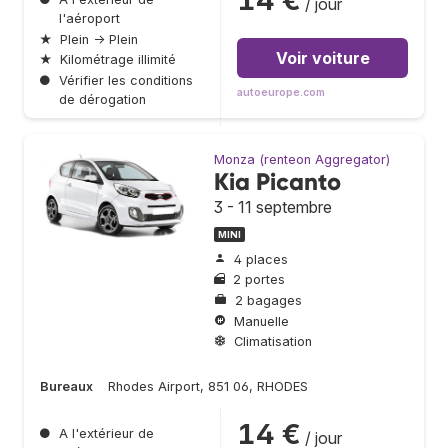
/ jour
l'aéroport
★
Plein → Plein
Voir voiture
★
Kilométrage illimité
●
Vérifier les conditions
autoeurope.com
de dérogation
Monza (renteon Aggregator)
Kia Picanto
3 - 11 septembre
MINI
4 places
2 portes
2 bagages
Manuelle
Climatisation
Bureaux
Rhodes Airport, 851 06, RHODES
14 €
●
A l'extérieur de
/ jour