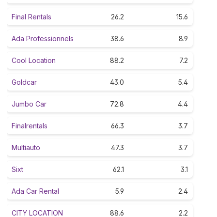
Final Rentals
26.2
15.6
Ada Professionnels
38.6
8.9
Cool Location
88.2
7.2
Goldcar
43.0
5.4
Jumbo Car
72.8
4.4
Finalrentals
66.3
3.7
Multiauto
47.3
3.7
Sixt
62.1
3.1
Ada Car Rental
5.9
2.4
CITY LOCATION
88.6
2.2