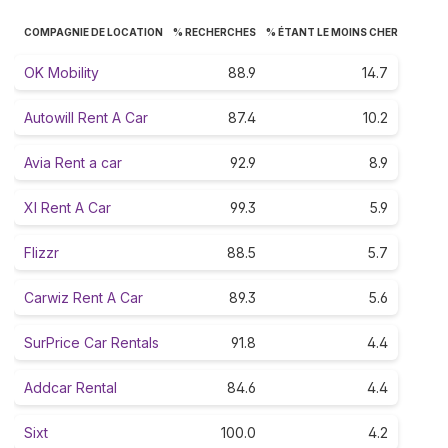
COMPAGNIE DE LOCATION
% RECHERCHES
% ÉTANT LE MOINS CHER
OK Mobility
88.9
14.7
Autowill Rent A Car
87.4
10.2
Avia Rent a car
92.9
8.9
Xl Rent A Car
99.3
5.9
Flizzr
88.5
5.7
Carwiz Rent A Car
89.3
5.6
SurPrice Car Rentals
91.8
4.4
Addcar Rental
84.6
4.4
Sixt
100.0
4.2