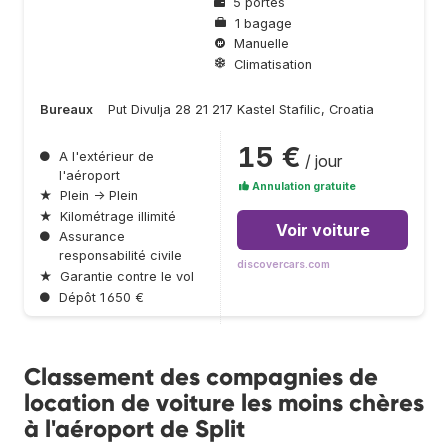
5 portes
1 bagage
Manuelle
Climatisation
Bureaux
Put Divulja 28 21 217 Kastel Stafilic, Croatia
15 €
●
A l'extérieur de
/ jour
l'aéroport
Annulation gratuite
★
Plein → Plein
★
Kilométrage illimité
Voir voiture
●
Assurance
responsabilité civile
discovercars.com
★
Garantie contre le vol
●
Dépôt 1 650 €
Classement des compagnies de
location de voiture les moins chères
à l'aéroport de Split