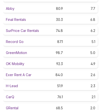
Abby
80.9
7.7
Final Rentals
30.3
6.8
SurPrice Car Rentals
74.8
6.2
Record Go
87.1
5.1
GreenMotion
98.7
5.0
OK Mobility
92.3
4.9
Exer Rent A Car
84.0
2.6
H-Lead
51.9
2.3
CarQ
76.1
2.1
GRental
68.5
2.0