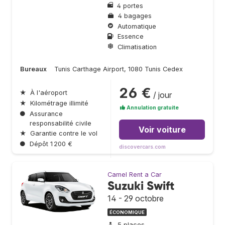
4 portes
4 bagages
Automatique
Essence
Climatisation
Bureaux
Tunis Carthage Airport, 1080 Tunis Cedex
26 €
★
À l'aéroport
/ jour
★
Kilométrage illimité
Annulation gratuite
●
Assurance
responsabilité civile
Voir voiture
★
Garantie contre le vol
●
Dépôt 1 200 €
discovercars.com
Camel Rent a Car
Suzuki Swift
14 - 29 octobre
ÉCONOMIQUE
5 places