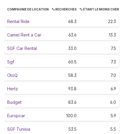
COMPAGNIE DE LOCATION
% RECHERCHES
% ÉTANT LE MOINS CHER
Rental Ride
68.3
22.3
Camel Rent a Car
63.6
13.3
SGF Car Rental
33.0
7.5
Sgf
60.5
7.3
OtoQ
58.3
7.0
Hertz
93.8
6.9
Budget
83.6
6.0
Europcar
100.0
5.9
SGF Tunisia
53.5
5.5