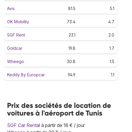
Avis
81.5
5.1
OK Mobility
73.4
4.7
SGF Rent
23.1
2.0
Goldcar
19.8
1.7
Wheego
30.8
1.5
Keddy By Europcar
94.9
1.1
Prix des sociétés de location de
voitures à l'aéroport de Tunis
SGF Car Rental
à partir de 18 € / jour