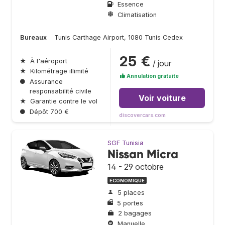
Essence
Climatisation
Bureaux
Tunis Carthage Airport, 1080 Tunis Cedex
25 €
★
À l'aéroport
/ jour
★
Kilométrage illimité
Annulation gratuite
●
Assurance
responsabilité civile
Voir voiture
★
Garantie contre le vol
●
Dépôt 700 €
discovercars.com
SGF Tunisia
Nissan Micra
14 - 29 octobre
ÉCONOMIQUE
5 places
5 portes
2 bagages
Manuelle