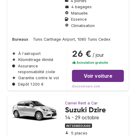
4 portes
4 bagages
Manuelle
Essence
Climatisation
Bureaux
Tunis Carthage Airport, 1080 Tunis Cedex
26 €
★
À l'aéroport
/ jour
★
Kilométrage illimité
Annulation gratuite
●
Assurance
responsabilité civile
Voir voiture
★
Garantie contre le vol
●
Dépôt 1 200 €
discovercars.com
Camel Rent a Car
Suzuki Dzire
14 - 29 octobre
INTERMÉDIAIRE
5 places