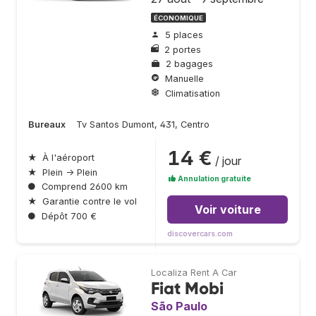
ÉCONOMIQUE
5 places
2 portes
2 bagages
Manuelle
Climatisation
Bureaux
Tv Santos Dumont, 431, Centro
14 €
★
À l'aéroport
/ jour
★
Plein → Plein
Annulation gratuite
●
Comprend 2600 km
★
Garantie contre le vol
Voir voiture
●
Dépôt 700 €
discovercars.com
Localiza Rent A Car
Fiat Mobi
São Paulo