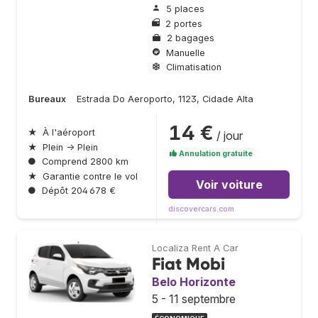
5 places
2 portes
2 bagages
Manuelle
Climatisation
Bureaux
Estrada Do Aeroporto, 1123, Cidade Alta
14 €
★
À l'aéroport
/ jour
★
Plein → Plein
Annulation gratuite
●
Comprend 2800 km
★
Garantie contre le vol
Voir voiture
●
Dépôt 204 678 €
discovercars.com
Localiza Rent A Car
Fiat Mobi
Belo Horizonte
5 - 11 septembre