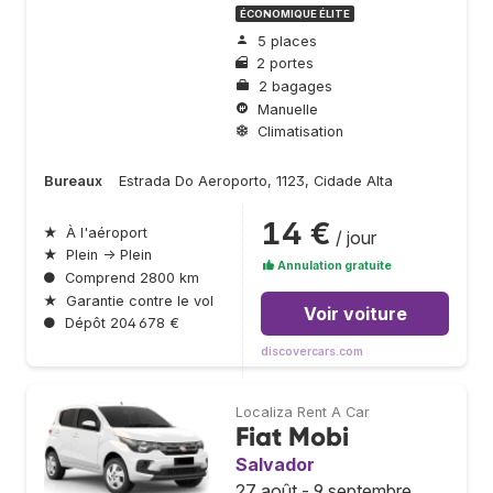
ÉCONOMIQUE ÉLITE
5 places
2 portes
2 bagages
Manuelle
Climatisation
Bureaux
Estrada Do Aeroporto, 1123, Cidade Alta
14 €
★
À l'aéroport
/ jour
★
Plein → Plein
Annulation gratuite
●
Comprend 2800 km
★
Garantie contre le vol
Voir voiture
●
Dépôt 204 678 €
discovercars.com
Localiza Rent A Car
Fiat Mobi
Salvador
27 août - 9 septembre