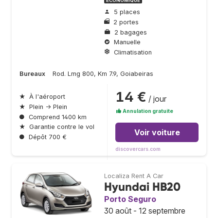
ÉCONOMIQUE
5 places
2 portes
2 bagages
Manuelle
Climatisation
Bureaux
Rod. Lmg 800, Km 7.9, Goiabeiras
14 €
★
À l'aéroport
/ jour
★
Plein → Plein
Annulation gratuite
●
Comprend 1400 km
★
Garantie contre le vol
Voir voiture
●
Dépôt 700 €
discovercars.com
Localiza Rent A Car
Hyundai HB20
Porto Seguro
30 août - 12 septembre