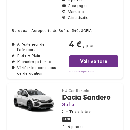
2 bagages
Manuelle
Climatisation
Bureaux
Aeropuerto de Sofia, 1540, SOFIA
4 €
●
A l'extérieur de
/ jour
l'aéroport
★
Plein → Plein
Voir voiture
★
Kilométrage illimité
●
Vérifier les conditions
autoeurope.com
de dérogation
NU Car Rentals
Dacia Sandero
Sofia
5 - 19 octobre
MINI
4 places