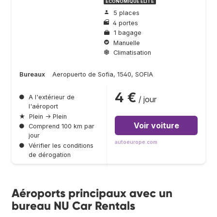
ÉCONOMIQUE ÉLITE
5 places
4 portes
1 bagage
Manuelle
Climatisation
Bureaux
Aeropuerto de Sofia, 1540, SOFIA
4 €
●
A l'extérieur de
/ jour
l'aéroport
★
Plein → Plein
Voir voiture
●
Comprend 100 km par
jour
autoeurope.com
●
Vérifier les conditions
de dérogation
Aéroports principaux avec un
bureau NU Car Rentals