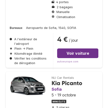
4 portes
2 bagages
Manuelle
Climatisation
Bureaux
Aeropuerto de Sofia, 1540, SOFIA
4 €
●
A l'extérieur de
/ jour
l'aéroport
★
Plein → Plein
Voir voiture
★
Kilométrage illimité
●
Vérifier les conditions
autoeurope.com
de dérogation
NU Car Rentals
Kia Picanto
Sofia
5 - 19 octobre
MINI ÉLITE
5 places