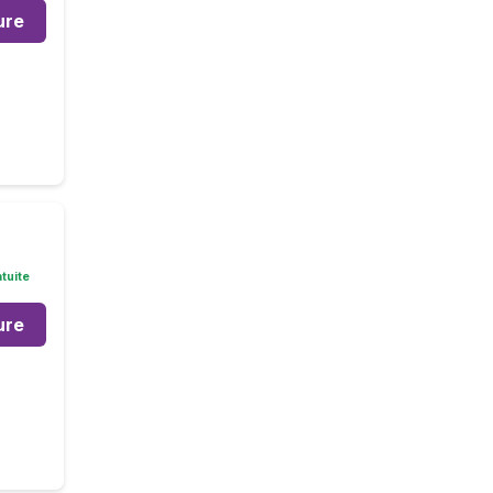
ure
tuite
ure