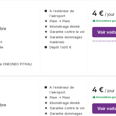
4 €
●
A l'extérieur de
/ jour
l'aéroport
Annulation gra
★
Plein → Plein
★
Kilométrage illimité
obre
Voir voit
★
Garantie contre le vol
★
Garantie dommages
stressfreecarren
es
matériels
le
●
Dépôt 1 600 €
lta ONEONEO PITKALI
4 €
●
A l'extérieur de
/ jour
l'aéroport
Annulation gra
★
Plein → Plein
★
Kilométrage illimité
obre
Voir voit
★
Garantie contre le vol
★
Garantie dommages