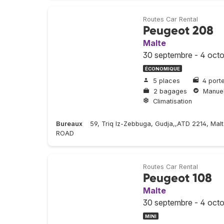
Routes Car Rental
Peugeot 208
Malte
30 septembre - 4 oct
ÉCONOMIQUE
5 places
4 port
2 bagages
Manuel
Climatisation
Bureaux
59, Triq Iz-Zebbuga, Gudja,,ATD 2214, Ma
ROAD
Routes Car Rental
Peugeot 108
Malte
30 septembre - 4 oct
MINI