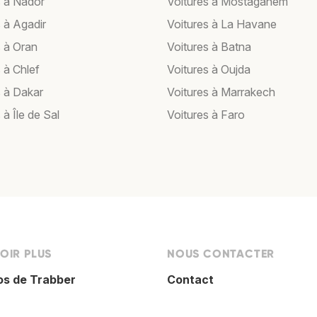
s à Nador
Voitures à Mostaganem
 à Agadir
Voitures à La Havane
s à Oran
Voitures à Batna
 à Chlef
Voitures à Oujda
s à Dakar
Voitures à Marrakech
 à Île de Sal
Voitures à Faro
OIR PLUS
NOUS CONTACTER
os de Trabber
Contact