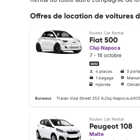
Offres de location de voitures 
Routes Car Rental
Fiat 500
Cluj-Napoca
7 - 18 octobre
MINI
4 places
3 port
1 bagage
Manuel
Hybride
Climati
Bureaux
Traian Vuia Street 252 A,Cluj-Napoca,400
Routes Car Rental
Peugeot 108
Malte