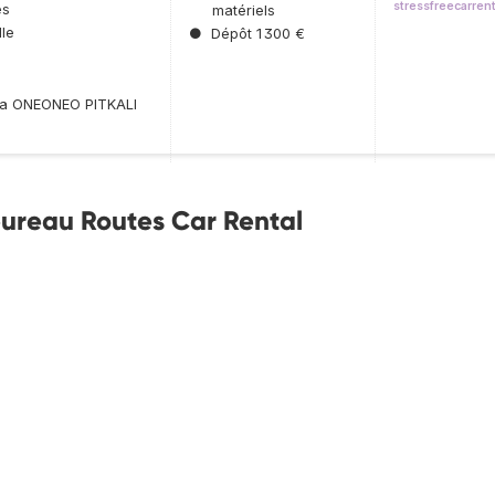
stressfreecarren
es
matériels
le
●
Dépôt 1 300 €
lta ONEONEO PITKALI
bureau Routes Car Rental