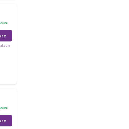
tuite
ure
tal.com
tuite
ure