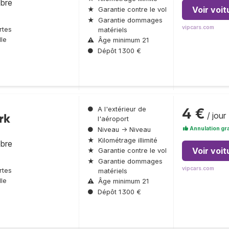
obre
Voir voit
★
Garantie contre le vol
★
Garantie dommages
vipcars.com
rtes
matériels
le
⚠
Âge minimum 21
●
Dépôt 1 300 €
4 €
●
A l'extérieur de
/ jour
rk
l'aéroport
Annulation gra
●
Niveau → Niveau
★
Kilométrage illimité
obre
Voir voit
★
Garantie contre le vol
★
Garantie dommages
vipcars.com
rtes
matériels
le
⚠
Âge minimum 21
●
Dépôt 1 300 €