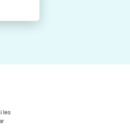
i les
ar