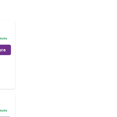
tuite
ure
m
tuite