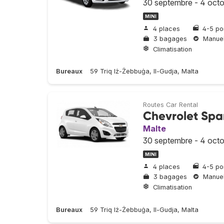
30 septembre - 4 oct
MINI
4 places
4-5 po
3 bagages
Manuel
Climatisation
Bureaux
59 Triq Iż-Żebbuġa, Il-Gudja, Malta
Routes Car Rental
Chevrolet Spa
Malte
30 septembre - 4 oct
MINI
4 places
4-5 po
3 bagages
Manuel
Climatisation
Bureaux
59 Triq Iż-Żebbuġa, Il-Gudja, Malta