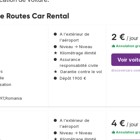
de Routes Car Rental
2 €
●
A l'extérieur de
/ jour
l'aéroport
Annulation gra
●
Niveau → Niveau
★
Kilométrage illimité
Voir voit
●
Assurance
responsabilité civile
discovercars.co
es
★
Garantie contre le vol
le
●
Dépôt 1 900 €
sation
397,Romania
4 €
●
A l'extérieur de
/ jour
l'aéroport
Annulation gra
●
Niveau → Niveau
★
Kilométrage illimité