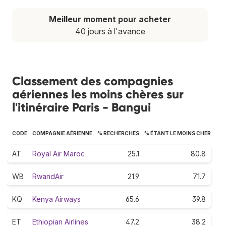
Meilleur moment pour acheter
40 jours à l'avance
Classement des compagnies
aériennes les moins chères sur
l'itinéraire Paris - Bangui
CODE
COMPAGNIE AÉRIENNE
% RECHERCHES
% ÉTANT LE MOINS CHER
AT
Royal Air Maroc
25.1
80.8
WB
RwandAir
21.9
71.7
KQ
Kenya Airways
65.6
39.8
ET
Ethiopian Airlines
47.2
38.2