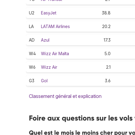
U2
EasyJet
38.8
LA
LATAM Airlines
20.2
AD
Azul
17.3
W4
Wizz Air Malta
5.0
W6
Wizz Air
2.1
G3
Gol
3.6
Classement général et explication
Foire aux questions sur les vols
Quel est le mois le moins cher pour vo