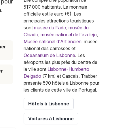
Elle compte une population de
 pour
517 000 habitants. La monnaie
n.
officielle est le euro (€). Les
principales attractions touristiques
sont
musée du Fado
,
musée du
Chiado
,
musée national de l'azulejo
,
Musée national d'Art ancien
, musée
her
national des carrosses et
Oceanarium de Lisbonne
. Les
aéroports les plus près du centre de
la ville sont
Lisbonne-Humberto
er
Delgado
(7 km) et Cascais. Trabber
présente 590 hôtels à Lisbonne pour
les clients de cette ville de Portugal.
Hôtels à Lisbonne
Voitures à Lisbonne