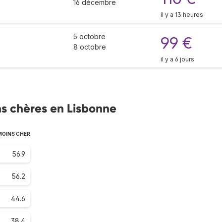
16 décembre
il y a 13 heures
5 octobre
99 €
8 octobre
il y a 6 jours
s chères en Lisbonne
MOINS CHER
56.9
56.2
44.6
38.4