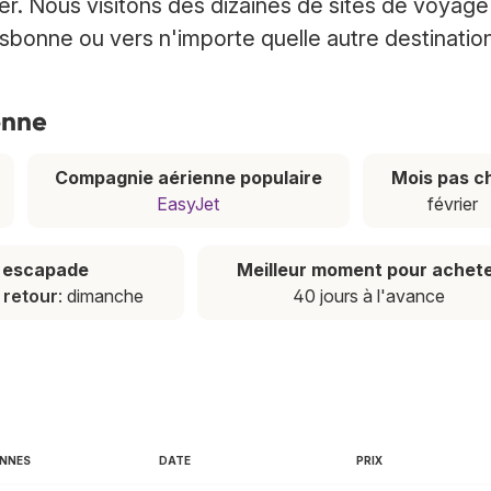
r. Nous visitons des dizaines de sites de voyage
isbonne ou vers n'importe quelle autre destinatio
onne
Compagnie aérienne populaire
Mois pas c
EasyJet
février
e escapade
Meilleur moment pour achet
,
retour
: dimanche
40 jours à l'avance
ENNES
DATE
PRIX