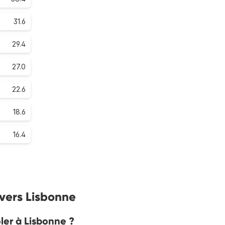
31.6
29.4
27.0
22.6
18.6
16.4
 vers Lisbonne
ler à Lisbonne ?