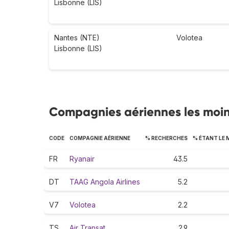
Lisbonne (LIS)
Nantes (NTE)
Volotea
Lisbonne (LIS)
Compagnies aériennes les moin
CODE
COMPAGNIE AÉRIENNE
% RECHERCHES
% ÉTANT LE 
FR
Ryanair
43.5
DT
TAAG Angola Airlines
5.2
V7
Volotea
2.2
TS
Air Transat
2.9