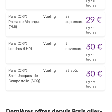
il y a 8
heures
Paris (ORY)
Vueling
29
29 €
Palma de Majorque
septembre
(PMI)
il y a 10
heures
Paris (ORY)
Vueling
3
30 €
Londres (LHR)
novembre
il y a 10
heures
Paris (ORY)
Vueling
23 août
30 €
Saint-Jacques-de-
Compostelle (SCQ)
il y a 9
heures
Dernières offres depuis Paris aller-