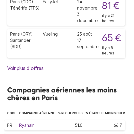
Paris (CDG)
EasyJet
24
81 €
Ténérife (TFS)
novembre
3
il y a 21
décembre
heures
Paris (ORY)
Vueling
25 août
65 €
Santander
17
(SDR)
septembre
il y a 8
heures
Voir plus d'offres
Compagnies aériennes les moins
chères en Paris
CODE
COMPAGNIE AÉRIENNE
% RECHERCHES
% ÉTANT LE MOINS CHER
FR
Ryanair
51.0
66.7