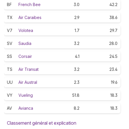
BF
French Bee
3.0
42.2
TX
Air Caraibes
2.9
38.6
V7
Volotea
1.7
29.7
SV
Saudia
3.2
28.0
SS
Corsair
4.1
24.5
TS
Air Transat
3.2
23.4
UU
Air Austral
2.3
19.6
VY
Vueling
51.8
18.3
AV
Avianca
8.2
18.3
Classement général et explication