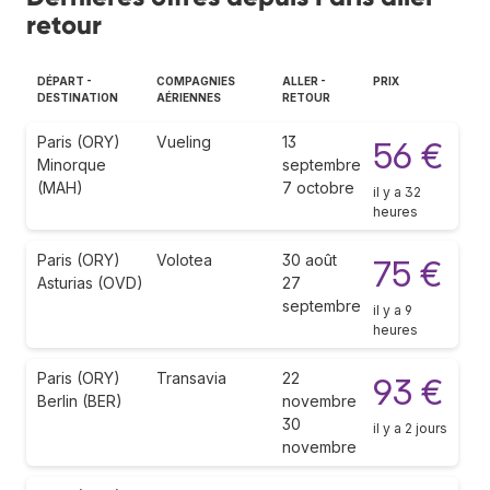
retour
DÉPART -
COMPAGNIES
ALLER -
PRIX
DESTINATION
AÉRIENNES
RETOUR
Paris (ORY)
Vueling
13
56 €
Minorque
septembre
(MAH)
7 octobre
il y a 32
heures
Paris (ORY)
Volotea
30 août
75 €
Asturias (OVD)
27
septembre
il y a 9
heures
Paris (ORY)
Transavia
22
93 €
Berlin (BER)
novembre
30
il y a 2 jours
novembre