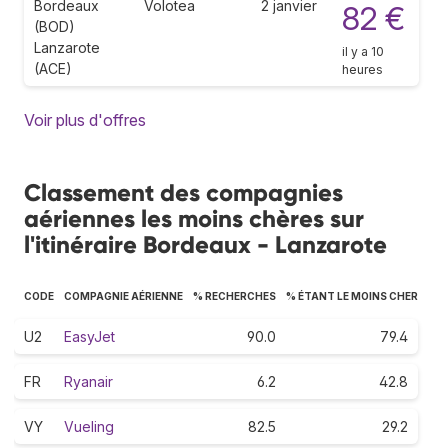
Bordeaux
Volotea
2 janvier
82 €
(BOD)
Lanzarote
il y a 10
(ACE)
heures
Voir plus d'offres
Classement des compagnies
aériennes les moins chères sur
l'itinéraire Bordeaux - Lanzarote
CODE
COMPAGNIE AÉRIENNE
% RECHERCHES
% ÉTANT LE MOINS CHER
U2
EasyJet
90.0
79.4
FR
Ryanair
6.2
42.8
VY
Vueling
82.5
29.2