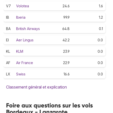
V7
Volotea
24.6
1.6
IB
Iberia
99.9
1.2
BA
British Airways
64.8
0.1
EI
Aer Lingus
42.2
0.0
KL
KLM
23.9
0.0
AF
Air France
22.9
0.0
LX
Swiss
16.6
0.0
Classement général et explication
Foire aux questions sur les vols
Bordeaux - Lanzarote