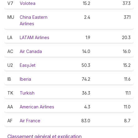
V7
Volotea
15.2
37.3
MU
China Eastern
2.4
37.1
Airlines
LA
LATAM Airlines
1.9
20.3
AC
Air Canada
14.0
16.0
U2
EasyJet
50.3
15.2
IB
Iberia
74.2
11.6
TK
Turkish
36.3
11.1
AA
American Airlines
4.3
11.0
AF
Air France
83.0
8.7
Classement général et explication