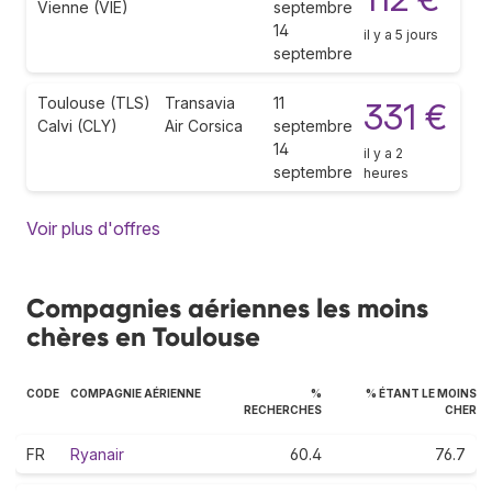
Vienne (VIE)
septembre
14
il y a 5 jours
septembre
Toulouse (TLS)
Transavia
11
331 €
Calvi (CLY)
Air Corsica
septembre
14
il y a 2
septembre
heures
Voir plus d'offres
Compagnies aériennes les moins
chères en Toulouse
CODE
COMPAGNIE AÉRIENNE
%
% ÉTANT LE MOINS
RECHERCHES
CHER
FR
Ryanair
60.4
76.7