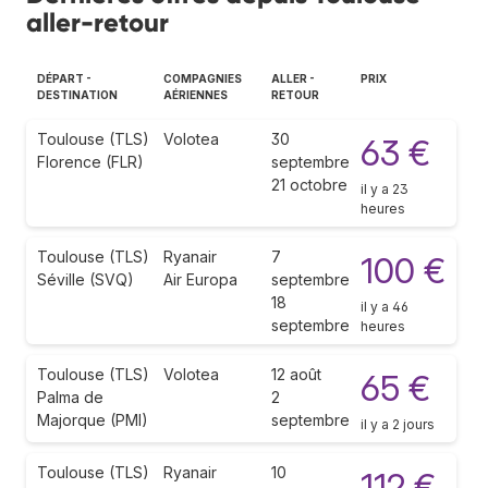
aller-retour
DÉPART -
COMPAGNIES
ALLER -
PRIX
DESTINATION
AÉRIENNES
RETOUR
Toulouse (TLS)
Volotea
30
63 €
Florence (FLR)
septembre
21 octobre
il y a 23
heures
Toulouse (TLS)
Ryanair
7
100 €
Séville (SVQ)
Air Europa
septembre
18
il y a 46
septembre
heures
Toulouse (TLS)
Volotea
12 août
65 €
Palma de
2
Majorque (PMI)
septembre
il y a 2 jours
Toulouse (TLS)
Ryanair
10
112 €