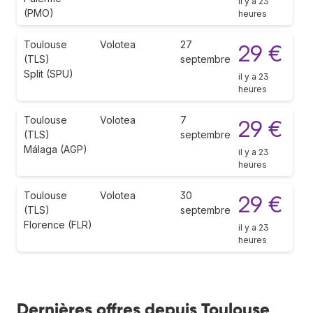
il y a 23
(PMO)
heures
Toulouse
Volotea
27
29 €
(TLS)
septembre
Split (SPU)
il y a 23
heures
Toulouse
Volotea
7
29 €
(TLS)
septembre
Málaga (AGP)
il y a 23
heures
Toulouse
Volotea
30
29 €
(TLS)
septembre
Florence (FLR)
il y a 23
heures
Dernières offres depuis Toulouse