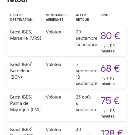
DÉPART -
COMPAGNIES
ALLER -
PRIX
DESTINATION
AÉRIENNES
RETOUR
Brest (BES)
Volotea
30
80 €
Marseille (MRS)
septembre
14 octobre
il y a 110
minutes
Brest (BES)
Volotea
7
68 €
Barcelone
septembre
(BCN)
18
il y a 112
septembre
minutes
Brest (BES)
Volotea
23 août
75 €
Palma de
6
Majorque (PMI)
septembre
il y a 113
minutes
Brest (BES)
Volotea
30
128 €