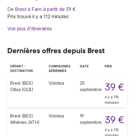
De Brest à Faro à partir de 39 €
Prix trouvé il y a 112 minutes
Voir plus d'itinéraires
Dernières offres depuis Brest
DÉPART -
COMPAGNIES
DATE
PRIX
DESTINATION
AÉRIENNES
Brest (BES)
Volotea
25
39 €
Olbia (OLB)
septembre
il y a 115
minutes
Brest (BES)
Volotea
19
39 €
Athènes (ATH)
septembre
il y a 115
minutes