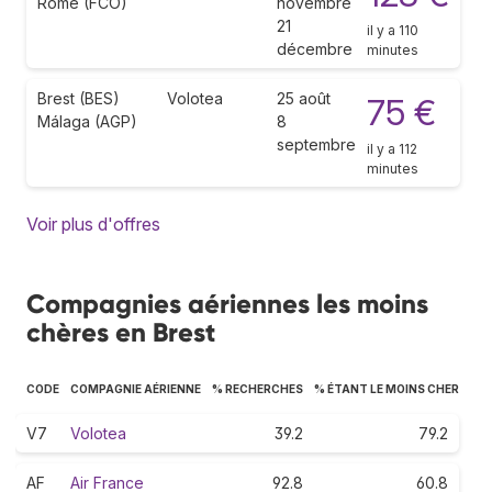
Rome (FCO)
novembre
21
il y a 110
décembre
minutes
Brest (BES)
Volotea
25 août
75 €
Málaga (AGP)
8
septembre
il y a 112
minutes
Voir plus d'offres
Compagnies aériennes les moins
chères en Brest
CODE
COMPAGNIE AÉRIENNE
% RECHERCHES
% ÉTANT LE MOINS CHER
V7
Volotea
39.2
79.2
AF
Air France
92.8
60.8