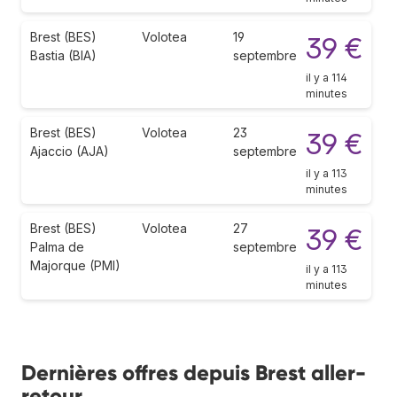
Brest (BES)
Volotea
19
39 €
Bastia (BIA)
septembre
il y a 114
minutes
Brest (BES)
Volotea
23
39 €
Ajaccio (AJA)
septembre
il y a 113
minutes
Brest (BES)
Volotea
27
39 €
Palma de
septembre
Majorque (PMI)
il y a 113
minutes
Dernières offres depuis Brest aller-
retour