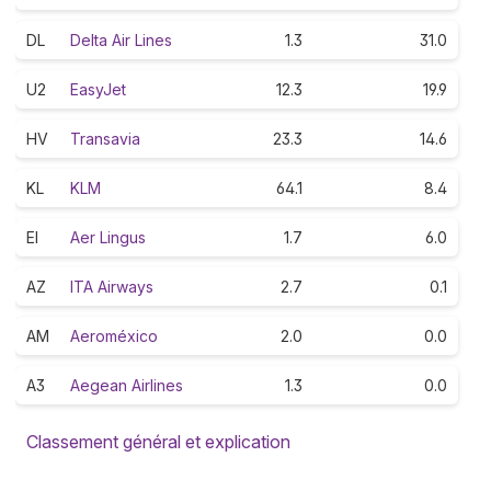
DL
Delta Air Lines
1.3
31.0
U2
EasyJet
12.3
19.9
HV
Transavia
23.3
14.6
KL
KLM
64.1
8.4
EI
Aer Lingus
1.7
6.0
AZ
ITA Airways
2.7
0.1
AM
Aeroméxico
2.0
0.0
A3
Aegean Airlines
1.3
0.0
Classement général et explication