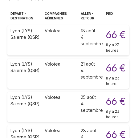
DÉPART -
COMPAGNIES
ALLER -
PRIX
DESTINATION
AÉRIENNES
RETOUR
Lyon (LYS)
Volotea
18 août
66 €
Salerne (QSR)
4
septembre
il y a 23
heures
Lyon (LYS)
Volotea
21 août
66 €
Salerne (QSR)
4
septembre
il y a 23
heures
Lyon (LYS)
Volotea
25 août
66 €
Salerne (QSR)
4
septembre
il y a 23
heures
Lyon (LYS)
Volotea
28 août
66 €
Salerne (QSR)
4