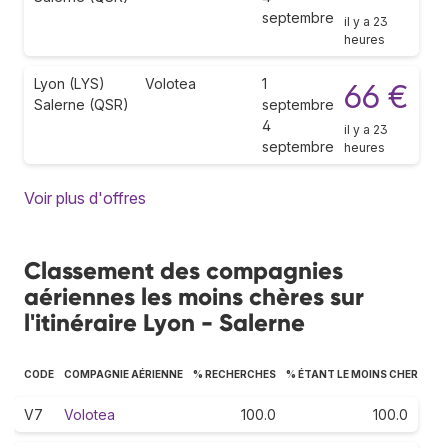
septembre
il y a 23
heures
Lyon (LYS)
Volotea
1
66 €
Salerne (QSR)
septembre
4
il y a 23
septembre
heures
Voir plus d'offres
Classement des compagnies
aériennes les moins chères sur
l'itinéraire Lyon - Salerne
CODE
COMPAGNIE AÉRIENNE
% RECHERCHES
% ÉTANT LE MOINS CHER
V7
Volotea
100.0
100.0