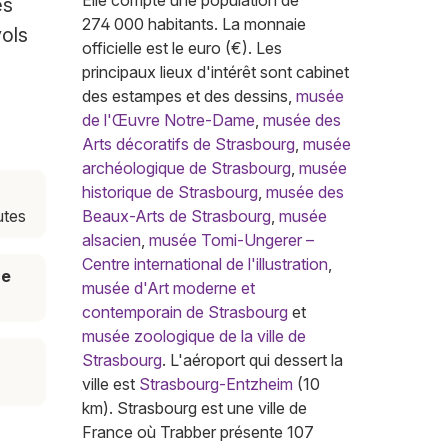
Elle compte une population de
es
274 000 habitants. La monnaie
vols
officielle est le euro (€). Les
principaux lieux d'intérêt sont cabinet
des estampes et des dessins,
musée
de l'Œuvre Notre-Dame
,
musée des
Arts décoratifs de Strasbourg
,
musée
archéologique de Strasbourg
,
musée
historique de Strasbourg
,
musée des
utes
Beaux-Arts de Strasbourg
,
musée
alsacien
,
musée Tomi-Ungerer –
Centre international de l'illustration
,
ce
musée d'Art moderne et
contemporain de Strasbourg
et
musée zoologique de la ville de
Strasbourg
. L'aéroport qui dessert la
ville est
Strasbourg-Entzheim
(10
km). Strasbourg est une ville de
France où Trabber présente 107