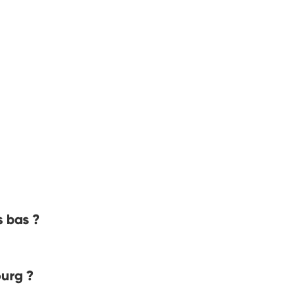
s bas ?
ourg ?