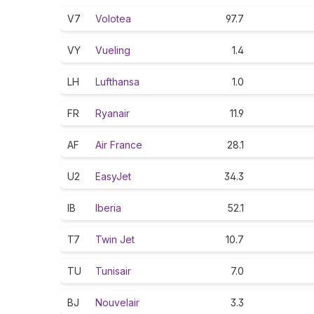
V7
Volotea
97.7
VY
Vueling
1.4
LH
Lufthansa
1.0
FR
Ryanair
11.9
AF
Air France
28.1
U2
EasyJet
34.3
IB
Iberia
52.1
T7
Twin Jet
10.7
TU
Tunisair
7.0
BJ
Nouvelair
3.3