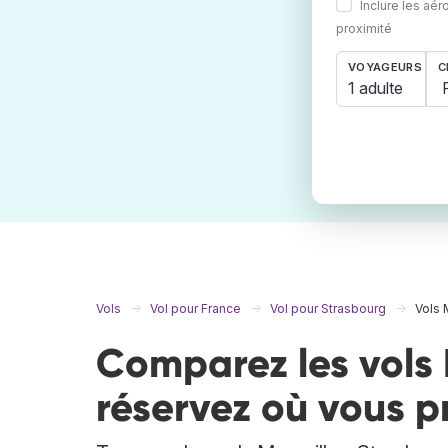
Inclure les aér
proximité
VOYAGEURS
C
1 adulte
Vols
Vol pour France
Vol pour Strasbourg
Vols 
Comparez les vols 
réservez où vous p