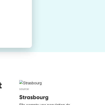
t
source
Strasbourg