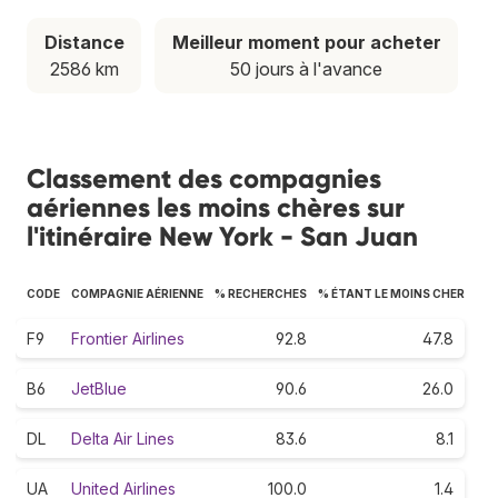
Distance
Meilleur moment pour acheter
2586 km
50 jours à l'avance
Classement des compagnies
aériennes les moins chères sur
l'itinéraire New York - San Juan
CODE
COMPAGNIE AÉRIENNE
% RECHERCHES
% ÉTANT LE MOINS CHER
F9
Frontier Airlines
92.8
47.8
B6
JetBlue
90.6
26.0
DL
Delta Air Lines
83.6
8.1
UA
United Airlines
100.0
1.4