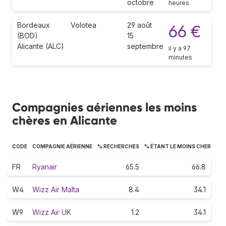
octobre
heures
Bordeaux
Volotea
29 août
66 €
(BOD)
15
Alicante (ALC)
septembre
il y a 97
minutes
Compagnies aériennes les moins
chères en Alicante
CODE
COMPAGNIE AÉRIENNE
% RECHERCHES
% ÉTANT LE MOINS CHER
FR
Ryanair
65.5
66.8
W4
Wizz Air Malta
8.4
34.1
W9
Wizz Air UK
1.2
34.1