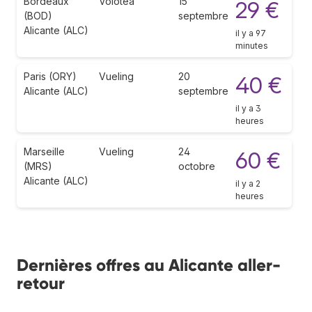
Bordeaux
Volotea
15
29 €
(BOD)
septembre
Alicante (ALC)
il y a 97
minutes
Paris (ORY)
Vueling
20
40 €
Alicante (ALC)
septembre
il y a 3
heures
Marseille
Vueling
24
60 €
(MRS)
octobre
Alicante (ALC)
il y a 2
heures
Dernières offres au Alicante aller-
retour