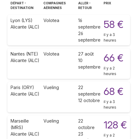
DÉPART -
COMPAGNIES
ALLER -
PRIX
DESTINATION
AÉRIENNES
RETOUR
Lyon (LYS)
Volotea
16
58 €
Alicante (ALC)
septembre
26
il y a 3
septembre
heures
Nantes (NTE)
Volotea
27 août
66 €
Alicante (ALC)
10
septembre
il y a 2
heures
Paris (ORY)
Vueling
22
68 €
Alicante (ALC)
septembre
12 octobre
il y a 3
heures
Marseille
Vueling
22
128 €
(MRS)
octobre
Alicante (ALC)
23
il y a 2