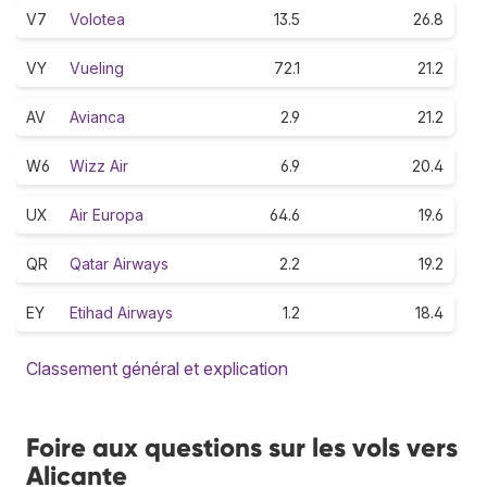
V7
Volotea
13.5
26.8
VY
Vueling
72.1
21.2
AV
Avianca
2.9
21.2
W6
Wizz Air
6.9
20.4
UX
Air Europa
64.6
19.6
QR
Qatar Airways
2.2
19.2
EY
Etihad Airways
1.2
18.4
Classement général et explication
Foire aux questions sur les vols vers
Alicante