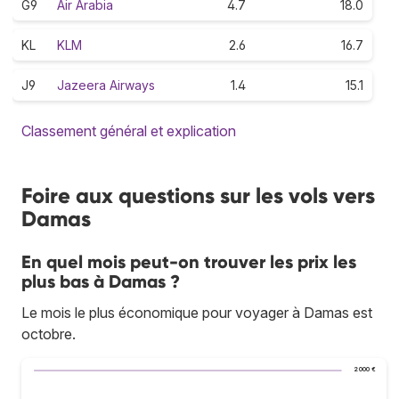
G9
Air Arabia
4.7
18.0
KL
KLM
2.6
16.7
J9
Jazeera Airways
1.4
15.1
Classement général et explication
Foire aux questions sur les vols vers
Damas
En quel mois peut-on trouver les prix les
plus bas à Damas ?
Le mois le plus économique pour voyager à Damas est
octobre.
2 000 €