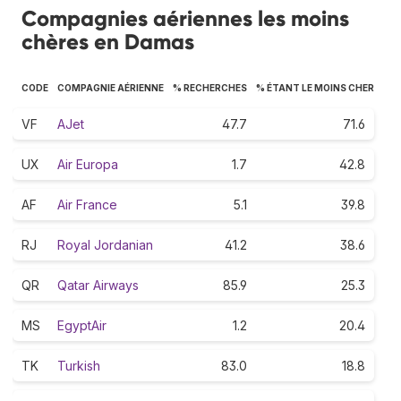
Compagnies aériennes les moins
chères en Damas
CODE
COMPAGNIE AÉRIENNE
% RECHERCHES
% ÉTANT LE MOINS CHER
VF
AJet
47.7
71.6
UX
Air Europa
1.7
42.8
AF
Air France
5.1
39.8
RJ
Royal Jordanian
41.2
38.6
QR
Qatar Airways
85.9
25.3
MS
EgyptAir
1.2
20.4
TK
Turkish
83.0
18.8