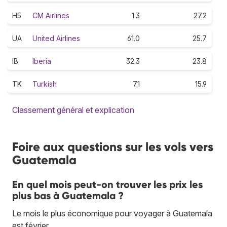
H5
CM Airlines
1.3
27.2
UA
United Airlines
61.0
25.7
IB
Iberia
32.3
23.8
TK
Turkish
7.1
15.9
Classement général et explication
Foire aux questions sur les vols vers
Guatemala
En quel mois peut-on trouver les prix les
plus bas à Guatemala ?
Le mois le plus économique pour voyager à Guatemala
est février.