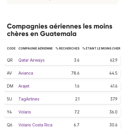
Compagnies aériennes les moins
chères en Guatemala
CODE
COMPAGNIE AÉRIENNE
% RECHERCHES
% ÉTANT LE MOINS CHER
QR
Qatar Airways
3.6
62.9
AV
Avianca
78.6
44.5
DM
Arajet
1.6
41.6
5U
TagAirlines
2.1
37.9
Y4
Volaris
7.2
36.0
Q6
Volaris Costa Rica
6.7
30.6