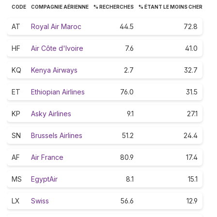
CODE
COMPAGNIE AÉRIENNE
% RECHERCHES
% ÉTANT LE MOINS CHER
AT
Royal Air Maroc
44.5
72.8
HF
Air Côte d'Ivoire
7.6
41.0
KQ
Kenya Airways
2.7
32.7
ET
Ethiopian Airlines
76.0
31.5
KP
Asky Airlines
9.1
27.1
SN
Brussels Airlines
51.2
24.4
AF
Air France
80.9
17.4
MS
EgyptAir
8.1
15.1
LX
Swiss
56.6
12.9