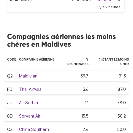
il y a 9 heures
Compagnies aériennes les moins
chères en Maldives
CODE
COMPAGNIE AÉRIENNE
%
% ÉTANT LE MOINS
RECHERCHES
CHER
Q2
Maldivian
39.7
91.3
FD
Thai AirAsia
3.6
87.0
JU
Air Serbia
1.1
78.0
8D
Servant Air
15.5
50.2
CZ
China Southern
2.4
50.0