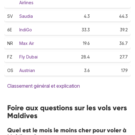
Airlines
SV
Saudia
4.3
44.3
6E
IndiGo
33.3
39.2
NR
Max Air
19.6
36.7
FZ
Fly Dubai
28.4
27.7
OS
Austrian
3.6
17.9
Classement général et explication
Foire aux questions sur les vols vers
Maldives
Quel est le mois le moins cher pour voler à