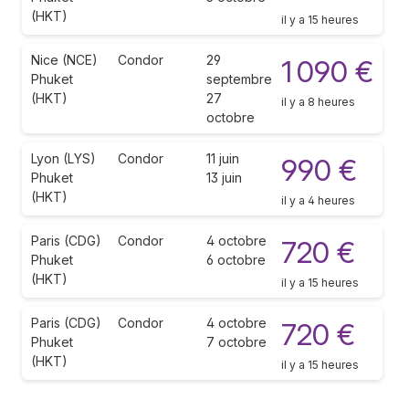
(HKT)
il y a 15 heures
Nice (NCE)
Condor
29
1 090 €
Phuket
septembre
(HKT)
27
il y a 8 heures
octobre
Lyon (LYS)
Condor
11 juin
990 €
Phuket
13 juin
(HKT)
il y a 4 heures
Paris (CDG)
Condor
4 octobre
720 €
Phuket
6 octobre
(HKT)
il y a 15 heures
Paris (CDG)
Condor
4 octobre
720 €
Phuket
7 octobre
(HKT)
il y a 15 heures