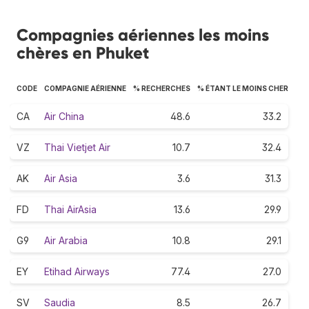
Compagnies aériennes les moins
chères en Phuket
CODE
COMPAGNIE AÉRIENNE
% RECHERCHES
% ÉTANT LE MOINS CHER
CA
Air China
48.6
33.2
VZ
Thai Vietjet Air
10.7
32.4
AK
Air Asia
3.6
31.3
FD
Thai AirAsia
13.6
29.9
G9
Air Arabia
10.8
29.1
EY
Etihad Airways
77.4
27.0
SV
Saudia
8.5
26.7