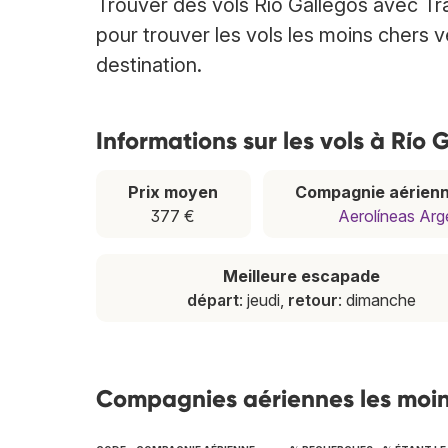
Trouver des vols Río Gallegos avec Tr
pour trouver les vols les moins chers v
destination.
Informations sur les vols à Río 
Prix moyen
Compagnie aérienn
377 €
Aerolíneas Arg
Meilleure escapade
départ
: jeudi,
retour
: dimanche
Compagnies aériennes les moin