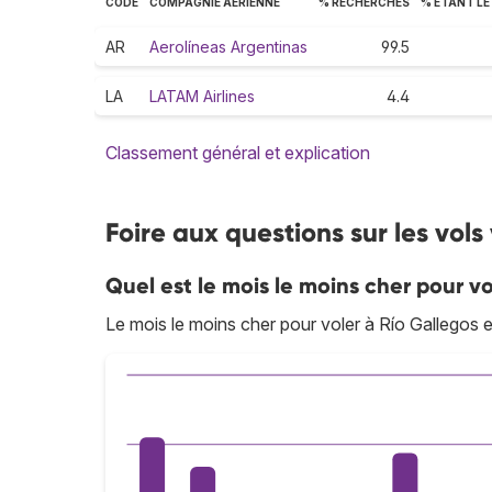
CODE
COMPAGNIE AÉRIENNE
% RECHERCHES
% ÉTANT LE
AR
Aerolíneas Argentinas
99.5
LA
LATAM Airlines
4.4
Classement général et explication
Foire aux questions sur les vols
Quel est le mois le moins cher pour vo
Le mois le moins cher pour voler à Río Gallegos es