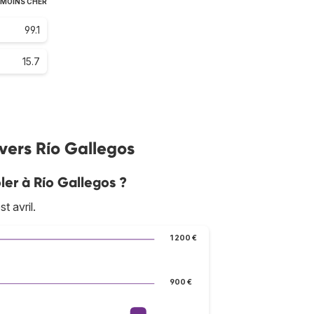
 MOINS CHER
99.1
15.7
 vers Río Gallegos
ler à Río Gallegos ?
t avril.
1 200 €
900 €