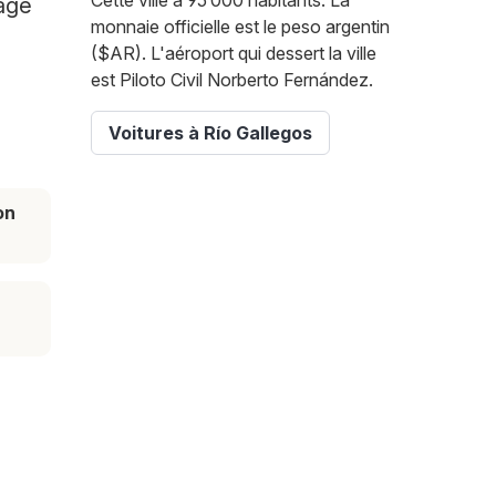
Cette ville a 95 000 habitants. La
yage
monnaie officielle est le peso argentin
($AR). L'aéroport qui dessert la ville
est Piloto Civil Norberto Fernández.
Voitures à Río Gallegos
on