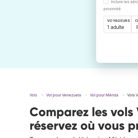
Inclure les aér
proximité
VOYAGEURS
C
1 adulte
Vols
Vol pour Venezuela
Vol pour Mérida
Vols 
Comparez les vols 
réservez où vous p