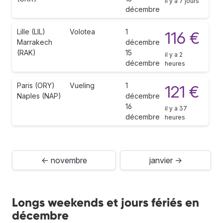
il y a 7 jours
décembre
Lille (LIL)
Volotea
1
116 €
Marrakech
décembre
(RAK)
15
il y a 2
décembre
heures
Paris (ORY)
Vueling
1
121 €
Naples (NAP)
décembre
16
il y a 37
décembre
heures
← novembre
janvier →
Longs weekends et jours fériés en
décembre