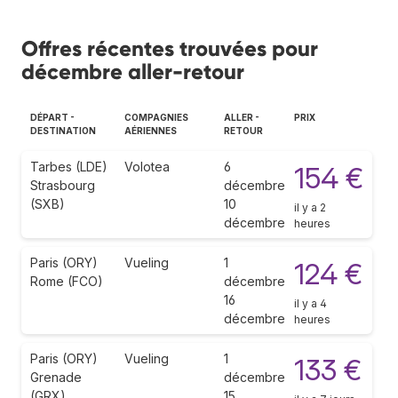
Offres récentes trouvées pour
décembre aller-retour
DÉPART -
COMPAGNIES
ALLER -
PRIX
DESTINATION
AÉRIENNES
RETOUR
Tarbes (LDE)
Volotea
6
154 €
Strasbourg
décembre
(SXB)
10
il y a 2
décembre
heures
Paris (ORY)
Vueling
1
124 €
Rome (FCO)
décembre
16
il y a 4
décembre
heures
Paris (ORY)
Vueling
1
133 €
Grenade
décembre
(GRX)
15