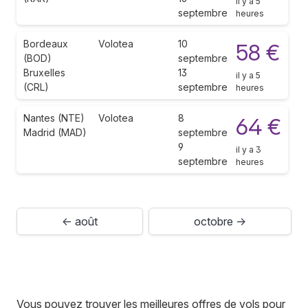
il y a 5
septembre
heures
Bordeaux
Volotea
10
58 €
(BOD)
septembre
Bruxelles
13
il y a 5
(CRL)
septembre
heures
Nantes (NTE)
Volotea
8
64 €
Madrid (MAD)
septembre
9
il y a 3
septembre
heures
← août
octobre →
Vous pouvez trouver les meilleures offres de vols pour