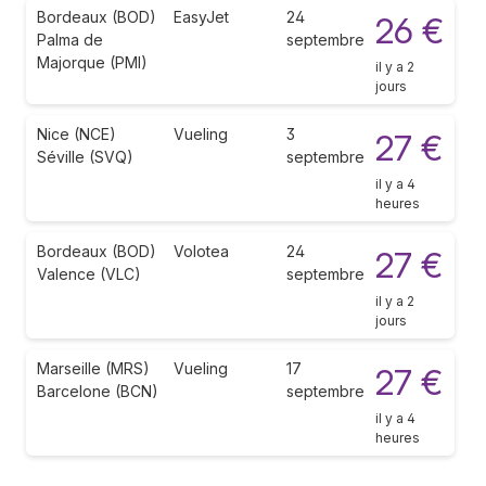
Bordeaux (BOD)
EasyJet
24
26 €
Palma de
septembre
Majorque (PMI)
il y a 2
jours
Nice (NCE)
Vueling
3
27 €
Séville (SVQ)
septembre
il y a 4
heures
Bordeaux (BOD)
Volotea
24
27 €
Valence (VLC)
septembre
il y a 2
jours
Marseille (MRS)
Vueling
17
27 €
Barcelone (BCN)
septembre
il y a 4
heures