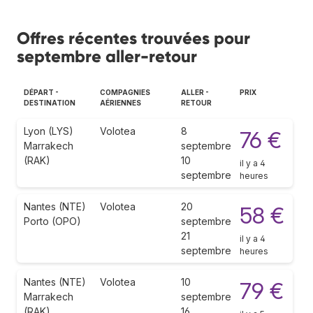
Offres récentes trouvées pour
septembre aller-retour
DÉPART -
COMPAGNIES
ALLER -
PRIX
DESTINATION
AÉRIENNES
RETOUR
Lyon (LYS)
Volotea
8
76 €
Marrakech
septembre
(RAK)
10
il y a 4
septembre
heures
Nantes (NTE)
Volotea
20
58 €
Porto (OPO)
septembre
21
il y a 4
septembre
heures
Nantes (NTE)
Volotea
10
79 €
Marrakech
septembre
(RAK)
16