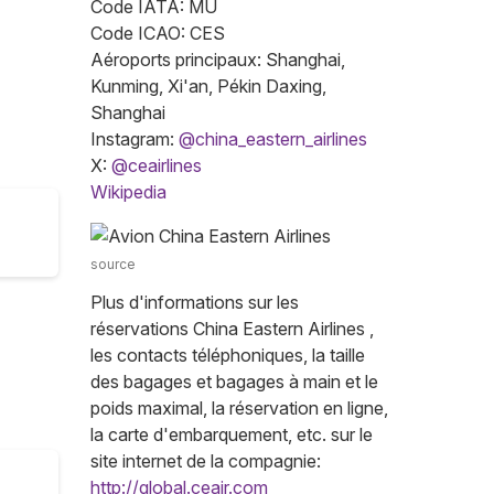
Code IATA: MU
Code ICAO: CES
Aéroports principaux: Shanghai,
Kunming, Xi'an, Pékin Daxing,
Shanghai
Instagram:
@china_eastern_airlines
X:
@ceairlines
Wikipedia
source
Plus d'informations sur les
réservations China Eastern Airlines ,
les contacts téléphoniques, la taille
des bagages et bagages à main et le
poids maximal, la réservation en ligne,
la carte d'embarquement, etc. sur le
site internet de la compagnie:
http://global.ceair.com