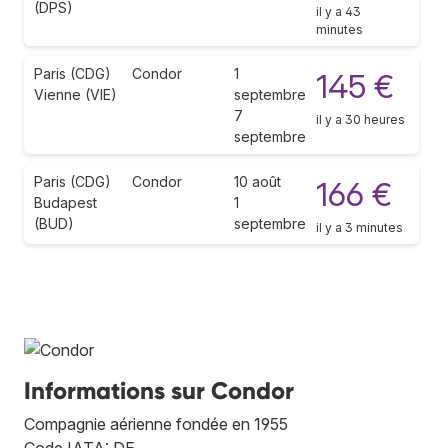
(DPS)
il y a 43
minutes
Paris (CDG)
Condor
1
145 €
Vienne (VIE)
septembre
7
il y a 30 heures
septembre
Paris (CDG)
Condor
10 août
166 €
Budapest
1
(BUD)
septembre
il y a 3 minutes
Informations sur Condor
Compagnie aérienne fondée en 1955
Code IATA: DE