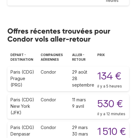
heures
Offres récentes trouvées pour
Condor vols aller-retour
DÉPART -
COMPAGNIES
ALLER -
PRIX
DESTINATION
AÉRIENNES
RETOUR
Paris (CDG)
Condor
29 août
134 €
Prague
28
(PRG)
septembre
il y a 5 heures
Paris (CDG)
Condor
11 mars
530 €
New York
9 avril
(JFK)
il y a 12 minutes
Paris (CDG)
Condor
29 mars
1 510 €
Denpasar
30 mars