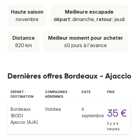
Haute saison
Meilleure escapade
novembre
départ
: dimanche,
retour
: jeudi
Distance
Meilleur moment pour acheter
820 km
60 jours à l'avance
Dernières offres Bordeaux - Ajaccio
DÉPART -
COMPAGNIES
DATE
PRIX
DESTINATION
AÉRIENNES
Bordeaux
Volotea
6
35 €
(BOD)
septembre
Ajaccio (AJA)
il y a 4
heures