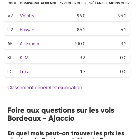
CODE
COMPAGNIE AÉRIENNE
% RECHERCHES
% ÉTANT LE MOINS CHER
V7
Volotea
96.0
95.2
U2
EasyJet
85.2
6.2
AF
Air France
100.0
3.2
KL
KLM
3.3
0.0
LG
Luxair
1.7
0.0
Classement général et explication
Foire aux questions sur les vols
Bordeaux - Ajaccio
En quel mois peut-on trouver les prix les