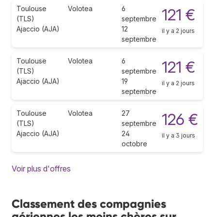
Toulouse
Volotea
6
121 €
(TLS)
septembre
Ajaccio (AJA)
12
il y a 2 jours
septembre
Toulouse
Volotea
6
121 €
(TLS)
septembre
Ajaccio (AJA)
19
il y a 2 jours
septembre
Toulouse
Volotea
27
126 €
(TLS)
septembre
Ajaccio (AJA)
24
il y a 3 jours
octobre
Voir plus d'offres
Classement des compagnies
aériennes les moins chères sur