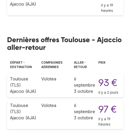
Ajaccio (AJA)
il y a 19
heures
Dernières offres Toulouse - Ajaccio
aller-retour
DÉPART -
COMPAGNIES
ALLER -
PRIX
DESTINATION
AÉRIENNES
RETOUR
Toulouse
Volotea
6
93 €
(TLS)
septembre
Ajaccio (AJA)
3 octobre
il y a 2 jours
Toulouse
Volotea
6
97 €
(TLS)
septembre
Ajaccio (AJA)
3 octobre
il y a 19
heures