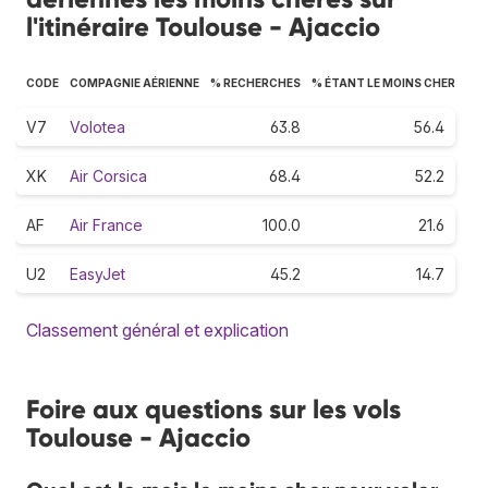
l'itinéraire Toulouse - Ajaccio
CODE
COMPAGNIE AÉRIENNE
% RECHERCHES
% ÉTANT LE MOINS CHER
V7
Volotea
63.8
56.4
XK
Air Corsica
68.4
52.2
AF
Air France
100.0
21.6
U2
EasyJet
45.2
14.7
Classement général et explication
Foire aux questions sur les vols
Toulouse - Ajaccio