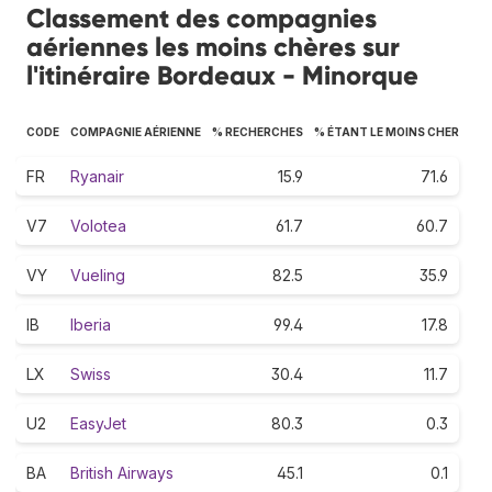
Classement des compagnies
aériennes les moins chères sur
l'itinéraire Bordeaux - Minorque
CODE
COMPAGNIE AÉRIENNE
% RECHERCHES
% ÉTANT LE MOINS CHER
FR
Ryanair
15.9
71.6
V7
Volotea
61.7
60.7
VY
Vueling
82.5
35.9
IB
Iberia
99.4
17.8
LX
Swiss
30.4
11.7
U2
EasyJet
80.3
0.3
BA
British Airways
45.1
0.1