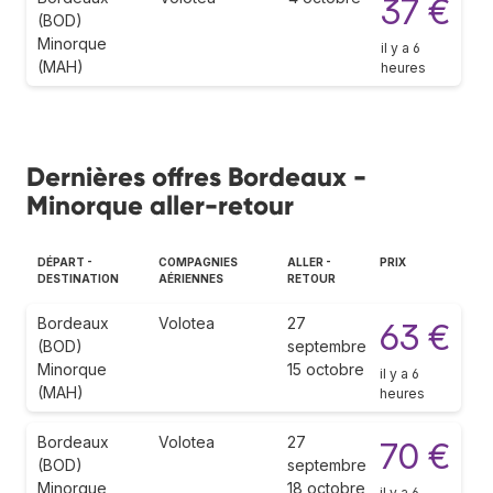
37 €
(BOD)
Minorque
il y a 6
(MAH)
heures
Dernières offres Bordeaux -
Minorque aller-retour
DÉPART -
COMPAGNIES
ALLER -
PRIX
DESTINATION
AÉRIENNES
RETOUR
Bordeaux
Volotea
27
63 €
(BOD)
septembre
Minorque
15 octobre
il y a 6
(MAH)
heures
Bordeaux
Volotea
27
70 €
(BOD)
septembre
Minorque
18 octobre
il y a 6