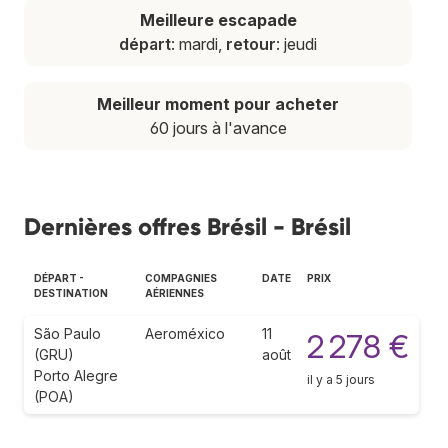
Meilleure escapade
départ
: mardi,
retour
: jeudi
Meilleur moment pour acheter
60 jours à l'avance
Dernières offres Brésil - Brésil
DÉPART -
COMPAGNIES
DATE
PRIX
DESTINATION
AÉRIENNES
São Paulo
Aeroméxico
11
2 278 €
(GRU)
août
Porto Alegre
il y a 5 jours
(POA)