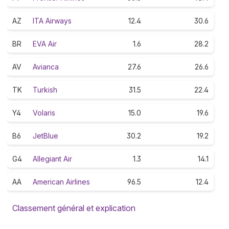
AZ
ITA Airways
12.4
30.6
BR
EVA Air
1.6
28.2
AV
Avianca
27.6
26.6
TK
Turkish
31.5
22.4
Y4
Volaris
15.0
19.6
B6
JetBlue
30.2
19.2
G4
Allegiant Air
1.3
14.1
AA
American Airlines
96.5
12.4
Classement général et explication