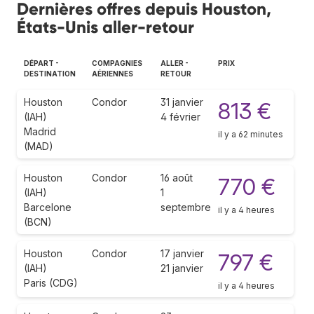
Dernières offres depuis Houston,
États-Unis aller-retour
DÉPART -
COMPAGNIES
ALLER -
PRIX
DESTINATION
AÉRIENNES
RETOUR
Houston
Condor
31 janvier
813 €
(IAH)
4 février
Madrid
il y a 62 minutes
(MAD)
Houston
Condor
16 août
770 €
(IAH)
1
Barcelone
septembre
il y a 4 heures
(BCN)
Houston
Condor
17 janvier
797 €
(IAH)
21 janvier
Paris (CDG)
il y a 4 heures