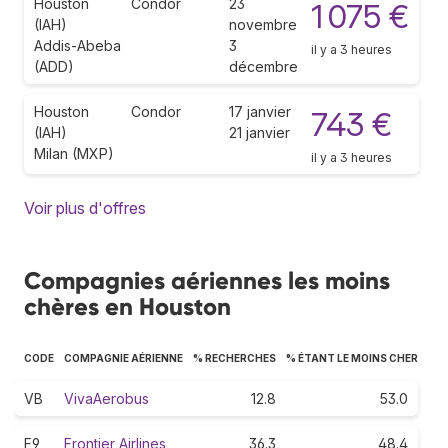
Houston
Condor
23
1 075 €
(IAH)
novembre
Addis-Abeba
3
il y a 3 heures
(ADD)
décembre
Houston
Condor
17 janvier
743 €
(IAH)
21 janvier
Milan (MXP)
il y a 3 heures
Voir plus d'offres
Compagnies aériennes les moins
chères en Houston
CODE
COMPAGNIE AÉRIENNE
% RECHERCHES
% ÉTANT LE MOINS CHER
VB
VivaAerobus
12.8
53.0
F9
Frontier Airlines
36.3
48.4