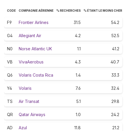
CODE
COMPAGNIE AÉRIENNE
% RECHERCHES
% ÉTANT LE MOINS CHER
F9
Frontier Airlines
31.5
54.2
G4
Allegiant Air
4.2
52.5
N0
Norse Atlantic UK
1.1
41.2
VB
VivaAerobus
4.3
40.7
Q6
Volaris Costa Rica
1.4
33.3
Y4
Volaris
7.6
32.4
TS
Air Transat
5.1
29.8
QR
Qatar Airways
1.0
24.2
AD
Azul
11.8
21.2