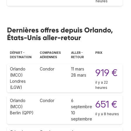
heures
Dernières offres depuis Orlando,
États-Unis aller-retour
DÉPART -
COMPAGNIES
ALLER -
PRIX
DESTINATION
AÉRIENNES
RETOUR
Orlando
Condor
11 mars
919 €
(MCO)
28 mars
Londres
il y a 22
(LGW)
heures
Orlando
Condor
6
651 €
(MCO)
septembre
Berlin (QPP)
10
il y a 8 heures
septembre