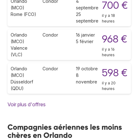
Orlando
Condor
4
700 €
(MCO)
septembre
Rome (FCO)
25
il y a 18
septembre
heures
Orlando
Condor
16 janvier
968 €
(MCO)
5 février
Valence
il y a 16
(VLC)
heures
Orlando
Condor
19 octobre
598 €
(MCO)
8
Düsseldorf
novembre
il y a 20
(QDU)
heures
Voir plus d'offres
Compagnies aériennes les moins
chères en Orlando