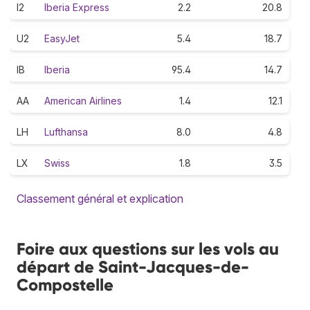
I2
Iberia Express
2.2
20.8
U2
EasyJet
5.4
18.7
IB
Iberia
95.4
14.7
AA
American Airlines
1.4
12.1
LH
Lufthansa
8.0
4.8
LX
Swiss
1.8
3.5
Classement général et explication
Foire aux questions sur les vols au
départ de Saint-Jacques-de-
Compostelle