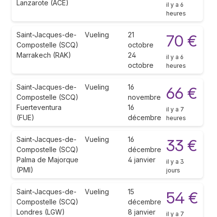
Lanzarote (ACE)
il y a 6
heures
Saint-Jacques-de-
Vueling
21
70 €
Compostelle (SCQ)
octobre
Marrakech (RAK)
24
il y a 6
octobre
heures
Saint-Jacques-de-
Vueling
16
66 €
Compostelle (SCQ)
novembre
Fuerteventura
16
il y a 7
(FUE)
décembre
heures
Saint-Jacques-de-
Vueling
16
33 €
Compostelle (SCQ)
décembre
Palma de Majorque
4 janvier
il y a 3
(PMI)
jours
Saint-Jacques-de-
Vueling
15
54 €
Compostelle (SCQ)
décembre
Londres (LGW)
8 janvier
il y a 7