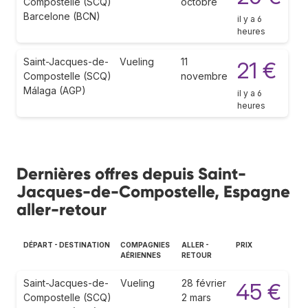
Compostelle (SCQ)
octobre
Barcelone (BCN)
il y a 6
heures
Saint-Jacques-de-
Vueling
11
21 €
Compostelle (SCQ)
novembre
Málaga (AGP)
il y a 6
heures
Dernières offres depuis Saint-
Jacques-de-Compostelle, Espagne
aller-retour
DÉPART - DESTINATION
COMPAGNIES
ALLER -
PRIX
AÉRIENNES
RETOUR
Saint-Jacques-de-
Vueling
28 février
45 €
Compostelle (SCQ)
2 mars