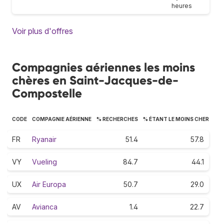
heures
Voir plus d'offres
Compagnies aériennes les moins
chères en Saint-Jacques-de-
Compostelle
CODE
COMPAGNIE AÉRIENNE
% RECHERCHES
% ÉTANT LE MOINS CHER
FR
Ryanair
51.4
57.8
VY
Vueling
84.7
44.1
UX
Air Europa
50.7
29.0
AV
Avianca
1.4
22.7