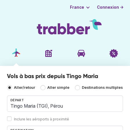
Connexion →
France
Vols à bas prix depuis Tingo Maria
Aller/retour
Aller simple
Destinations multiples
DÉPART
Inclure les aéroports à proximité