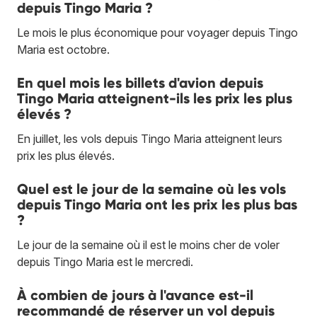
depuis Tingo Maria ?
Le mois le plus économique pour voyager depuis Tingo
Maria est octobre.
En quel mois les billets d'avion depuis
Tingo Maria atteignent-ils les prix les plus
élevés ?
En juillet, les vols depuis Tingo Maria atteignent leurs
prix les plus élevés.
Quel est le jour de la semaine où les vols
depuis Tingo Maria ont les prix les plus bas
?
Le jour de la semaine où il est le moins cher de voler
depuis Tingo Maria est le mercredi.
À combien de jours à l'avance est-il
recommandé de réserver un vol depuis