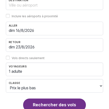
DESTINATION
Inclure les aéroports à proximité
ALLER
RETOUR
Vols directs seulement
VOYAGEURS
1 adulte
CLASSE
Rechercher des vols