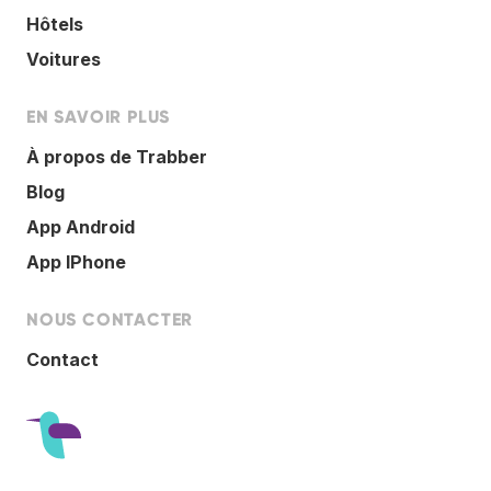
Hôtels
Voitures
EN SAVOIR PLUS
À propos de Trabber
Blog
App Android
App IPhone
NOUS CONTACTER
Contact